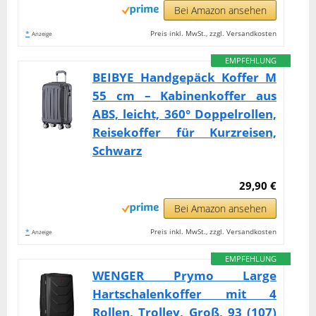
Bei Amazon ansehen
*
Preis inkl. MwSt., zzgl. Versandkosten
Anzeige
EMPFEHLUNG
BEIBYE Handgepäck Koffer M
55 cm – Kabinenkoffer aus
ABS, leicht, 360° Doppelrollen,
Reisekoffer für Kurzreisen,
Schwarz
29,90 €
Bei Amazon ansehen
*
Preis inkl. MwSt., zzgl. Versandkosten
Anzeige
EMPFEHLUNG
WENGER Prymo Large
Hartschalenkoffer mit 4
Rollen, Trolley, Groß, 93 (107)