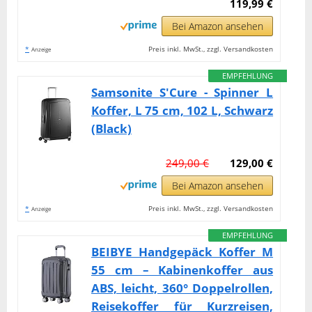
119,99 €
Bei Amazon ansehen
*
Preis inkl. MwSt., zzgl. Versandkosten
Anzeige
EMPFEHLUNG
Samsonite S'Cure - Spinner L
Koffer, L 75 cm, 102 L, Schwarz
(Black)
249,00 €
129,00 €
Bei Amazon ansehen
*
Preis inkl. MwSt., zzgl. Versandkosten
Anzeige
EMPFEHLUNG
BEIBYE Handgepäck Koffer M
55 cm – Kabinenkoffer aus
ABS, leicht, 360° Doppelrollen,
Reisekoffer für Kurzreisen,