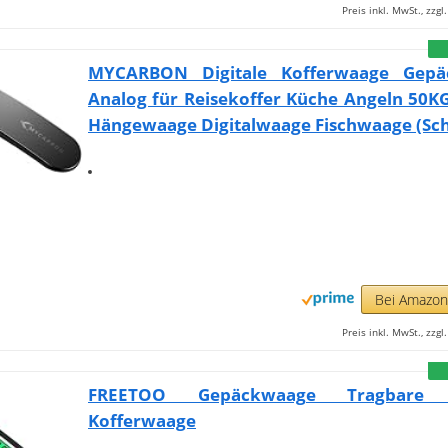
Preis inkl. MwSt., zzg
MYCARBON Digitale Kofferwaage Gepä
Analog für Reisekoffer Küche Angeln 50KG
Hängewaage Digitalwaage Fischwaage (Sc
Bei Amazo
Preis inkl. MwSt., zzg
FREETOO Gepäckwaage Tragbare D
Kofferwaage