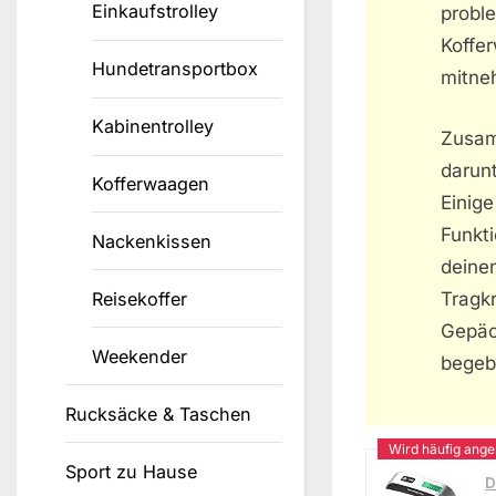
Einkaufstrolley
probl
Koffe
Hundetransportbox
mitne
Kabinentrolley
Zusam
darun
Kofferwaagen
Einige
Funkt
Nackenkissen
deine
Tragk
Reisekoffer
Gepäc
Weekender
begeb
Rucksäcke & Taschen
Sport zu Hause
D