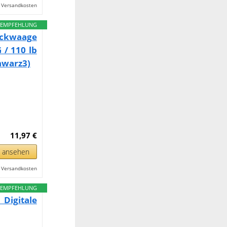
l. Versandkosten
EMPFEHLUNG
ckwaage
 / 110 lb
hwarz3)
11,97 €
n ansehen
l. Versandkosten
EMPFEHLUNG
igitale