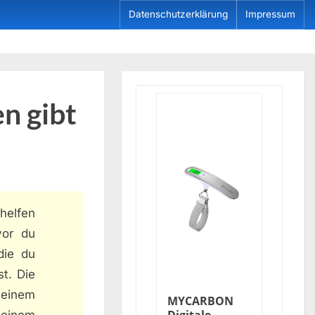
Datenschutzerklärung
Impressum
n gibt
 helfen
vor du
die du
st. Die
 einem
MYCARBON
 einem