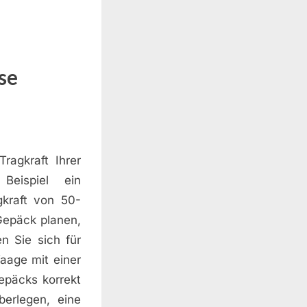
se
ragkraft Ihrer
eispiel ein
kraft von 50-
Gepäck planen,
n Sie sich für
aage mit einer
Gepäcks korrekt
erlegen, eine