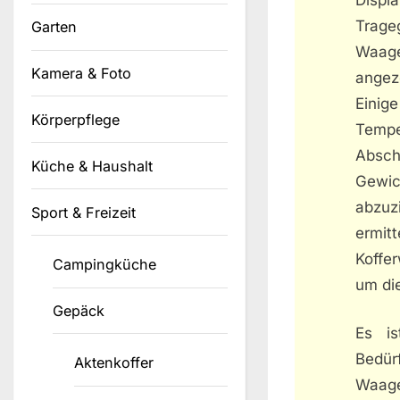
Trageg
Garten
Waage
Kamera & Foto
angez
Einig
Körperpflege
Temp
Absch
Küche & Haushalt
Gewic
abzuz
Sport & Freizeit
ermit
Koffe
Campingküche
um die
Gepäck
Es is
Bedür
Aktenkoffer
Waage