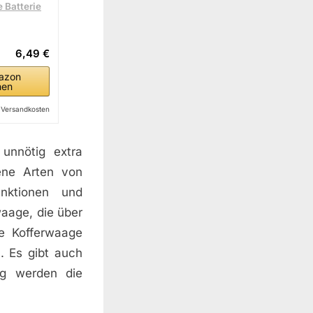
 Batterie
6,49 €
azon
hen
l. Versandkosten
 unnötig extra
ene Arten von
unktionen und
aage, die über
e Kofferwaage
. Es gibt auch
ag werden die