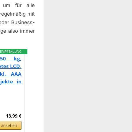
 um für alle
 regelmäßig mit
oder Business-
age also immer
EMPFEHLUNG
 50 kg,
tes LCD,
nkl. AAA
jekte in
13,99 €
n ansehen