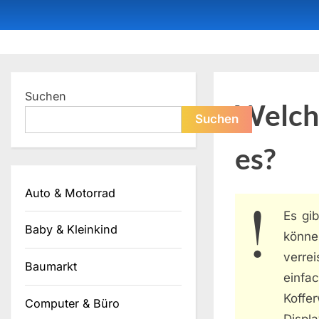
Skip
to
content
Dein ProduktBerater
Suchen
Welch
Suchen
es?
Auto & Motorrad
Es gi
Baby & Kleinkind
könne
verre
Baumarkt
einfac
Koffe
Computer & Büro
Displ