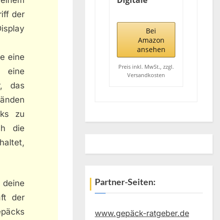
Digitale
Kofferwaage
iff der
Gepäckwaage
isplay
Analog für
Bei
Reisekoffer
Amazon
Küche Angeln
ansehen
e eine
50KG / 110 lb
Preis inkl. MwSt., zzgl.
Hängewaage
 eine
Versandkosten
Digitalwaage
r, das
Fischwaage
tänden
cks zu
ch die
altet,
Partner-Seiten:
 deine
ft der
epäcks
www.gepäck-ratgeber.de