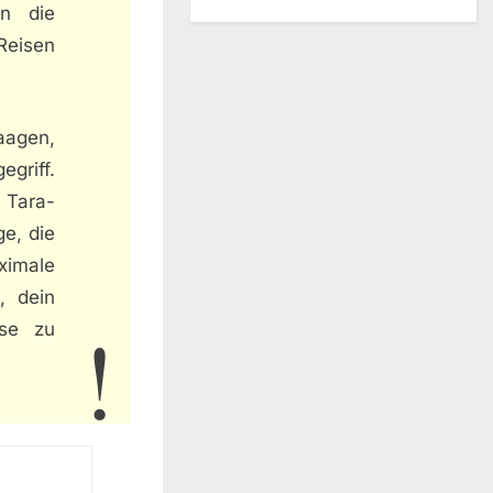
nn die
Reisen
aagen,
griff.
e Tara-
e, die
ximale
, dein
ise zu