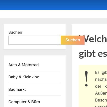
Skip
to
content
Dein ProduktBerater
Suchen
Welche
Suchen
gibt e
Auto & Motorrad
Es gi
Baby & Kleinkind
nächs
der k
Baumarkt
Auße
Besc
Computer & Büro
versc