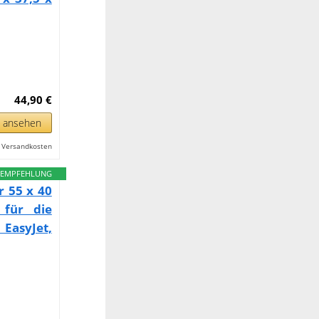
44,90 €
n ansehen
l. Versandkosten
EMPFEHLUNG
r 55 x 40
 für die
 EasyJet,