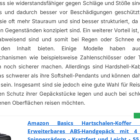
ass sie widerstandsfähiger gegen Schläge und Stöße sind
ys und dadurch besser vor Beschädigungen geschützt
sie oft mehr Stauraum und sind besser strukturiert, da s
 Gegenständen konzipiert sind. Ein weiterer Vorteil ist, 
abweisend sind und somit bei Regen oder Schnee e
den Inhalt bieten. Einige Modelle haben auch
chanismen wie beispielsweise Zahlenschlösser oder 
n noch sicherer machen. Allerdings sind Hardshell-Kabi
as schwerer als ihre Softshell-Pendants und können dah
ein. Insgesamt sind sie jedoch eine gute Wahl für Rei
en Schutz ihrer Gepäckstücke legen und auch bei sch
enen Oberflächen reisen möchten.
Amazon Basics Hartschalen-Koffer 
Erweiterbares ABS-Handgepäck mit 4
Spinnerrädern - Kratzfest und Leicht - 55