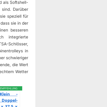
 als Softshell-
 sind. Darüber
ie speziell für
dass sie in der
inen besseren
 integrierte
TSA-Schlösser,
nentrolleys in
er schwieriger
sende, die Wert
lechtem Wetter
EMPFEHLUNG
Klein -
 Doppel-
 x 37,5 x