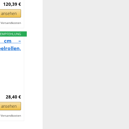
120,39 €
n ansehen
l. Versandkosten
EMPFEHLUNG
5 cm –
elrollen,
28,40 €
n ansehen
l. Versandkosten