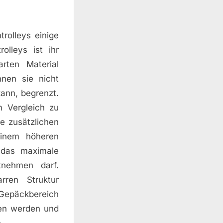
rolleys einige
olleys ist ihr
rten Material
nnen sie nicht
ann, begrenzt.
m Vergleich zu
ie zusätzlichen
einem höheren
 das maximale
tnehmen darf.
arren Struktur
n Gepäckbereich
en werden und
.