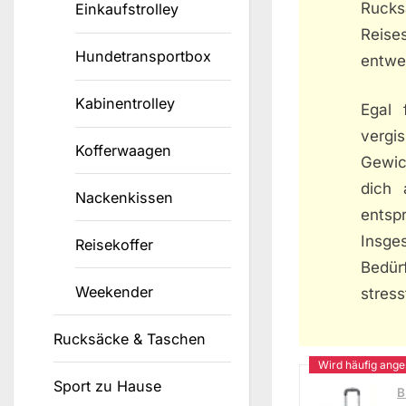
Rucks
Einkaufstrolley
Reise
Hundetransportbox
entwe
Kabinentrolley
Egal
vergi
Kofferwaagen
Gewic
dich 
Nackenkissen
entsp
Insge
Reisekoffer
Bedür
Weekender
stres
Rucksäcke & Taschen
Sport zu Hause
B