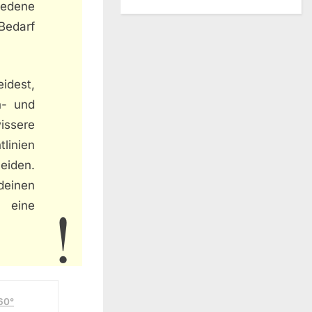
iedene
Bedarf
idest,
n- und
issere
linien
eiden.
deinen
m eine
60°