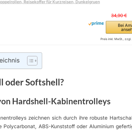
oppelrollen, Reisekoffer für Kurzreisen, Dunkelgruen
34,90 €
Bei Am
anse
Preis inkl. MwSt., zzg
eichnis
l oder Softshell?
von Hardshell-Kabinentrolleys
nentrolleys zeichnen sich durch ihre robuste Hartscha
e Polycarbonat, ABS-Kunststoff oder Aluminium gefertig