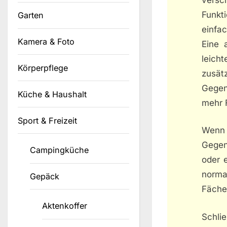
Funkt
Garten
einfac
Kamera & Foto
Eine 
leich
Körperpflege
zusät
Gegen
Küche & Haushalt
mehr F
Sport & Freizeit
Wenn 
Gegen
Campingküche
oder 
norma
Gepäck
Fäche
Aktenkoffer
Schli