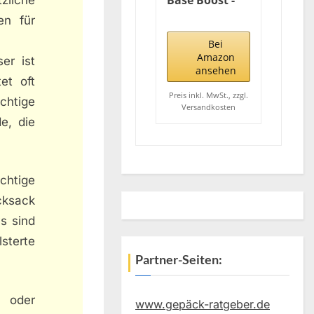
Base Boost -
Upright S
en für
(Länge 40 cm)
Handgepäck,
Bei
55 cm, 41 L,
Amazon
er ist
Schwarz
ansehen
et oft
(Black)
Preis inkl. MwSt., zzgl.
chtige
Versandkosten
e, die
chtige
cksack
s sind
sterte
Partner-Seiten:
n oder
www.gepäck-ratgeber.de