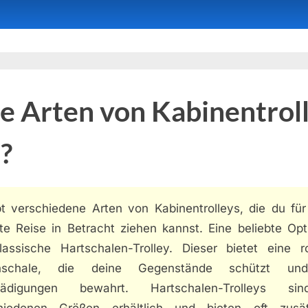
 Arten von Kabinentrol
s?
bt verschiedene Arten von Kabinentrolleys, die du für
te Reise in Betracht ziehen kannst. Eine beliebte Opti
lassische Hartschalen-Trolley. Dieser bietet eine r
nschale, die deine Gegenstände schützt un
hädigungen bewahrt. Hartschalen-Trolleys si
hiedenen Größen erhältlich und bieten oft zusät