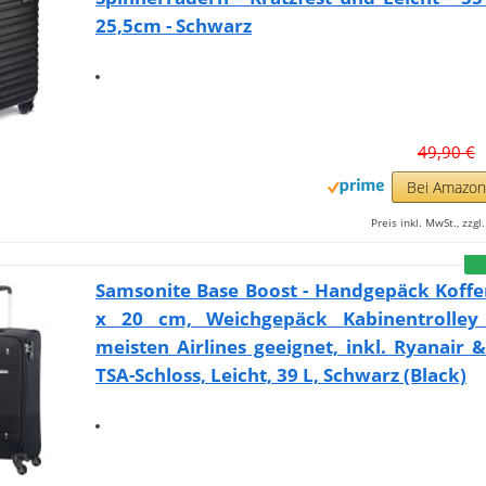
25,5cm - Schwarz
49,90 €
Bei Amazo
Preis inkl. MwSt., zzg
Samsonite Base Boost - Handgepäck Koffe
x 20 cm, Weichgepäck Kabinentrolley
meisten Airlines geeignet, inkl. Ryanair &
TSA-Schloss, Leicht, 39 L, Schwarz (Black)