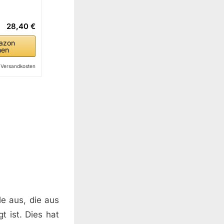
28,40 €
azon
hen
l. Versandkosten
le aus, die aus
t ist. Dies hat