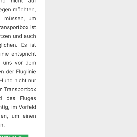
nd nicht auf
iegen möchten,
in müssen, um
ansportbox ist
ützen und auch
ichen. Es ist
nie entspricht
ir uns vor dem
n der Fluglinie
 Hund nicht nur
er Transportbox
d des Fluges
tig, im Vorfeld
ren, um einen
n.