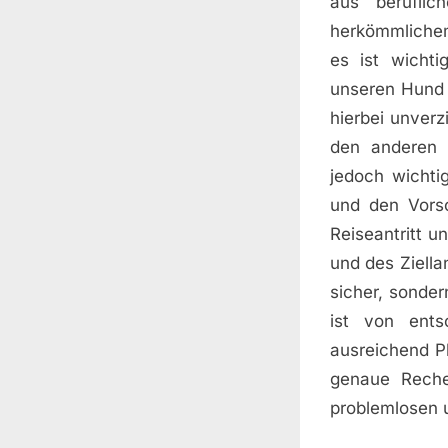
aus berufli
herkömmlichem
es ist wicht
unseren Hund 
hierbei unver
den anderen 
jedoch wichti
und den Vorsc
Reiseantritt u
und des Ziella
sicher, sonder
ist von ent
ausreichend Pl
genaue Reche
problemlosen 