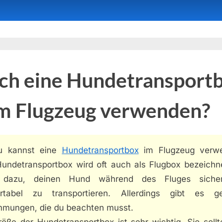
ich eine Hundetransport
im Flugzeug verwenden?
u kannst eine
Hundetransportbox
im Flugzeug verw
Hundetransportbox wird oft auch als Flugbox bezeichne
t dazu, deinen Hund während des Fluges siche
rtabel zu transportieren. Allerdings gibt es g
mmungen, die du beachten musst.
röße der Hundetransportbox ist sehr wichtig. Sie sollt