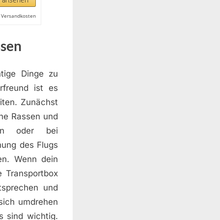
l. Versandkosten
ssen
tige Dinge zu
rfreund ist es
eiten. Zunächst
nche Rassen und
en oder bei
hung des Flugs
ten. Wenn dein
e Transportbox
ntsprechen und
 sich umdrehen
 sind wichtig.