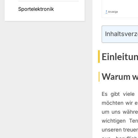
Sportelektronik
*
Anzeige
Inhaltsverz
Einleitu
Warum wi
Es gibt viele
möchten wir e
um uns währen
wichtigen Te
unseren treuen