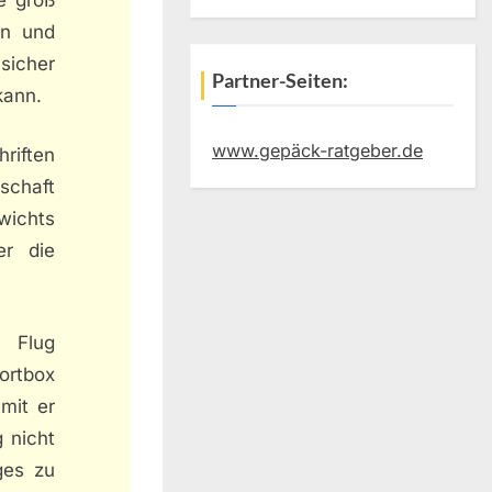
en und
sicher
Partner-Seiten:
kann.
www.gepäck-ratgeber.de
riften
schaft
wichts
er die
n Flug
portbox
mit er
 nicht
ges zu