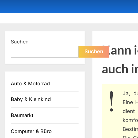
Skip
to
content
Dein ProduktBerater
Suchen
Kann 
Suchen
auch 
Auto & Motorrad
Ja, d
Baby & Kleinkind
Eine 
dien
Baumarkt
komfo
Besti
Computer & Büro
Die G