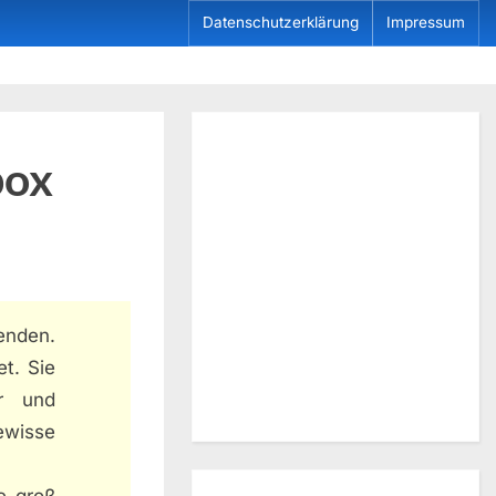
Datenschutzerklärung
Impressum
box
enden.
t. Sie
r und
ewisse
e groß