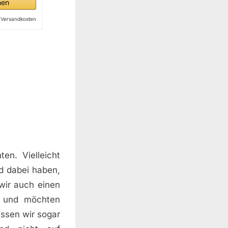
hen
l. Versandkosten
en. Vielleicht
d dabei haben,
wir auch einen
s und möchten
üssen wir sogar