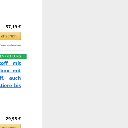
37,19 €
n ansehen
l. Versandkosten
EMPFEHLUNG
toff mit
tbox mit
ff, auch
tiere bis
29,95 €
n ansehen