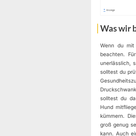
*
Anzeige
Was wir 
Wenn du mit 
beachten. Für
unerlässlich, 
solltest du pr
Gesundheit
Druckschwanku
solltest du d
Hund mitflieg
kümmern. Dies
groß genug se
kann. Auch ei