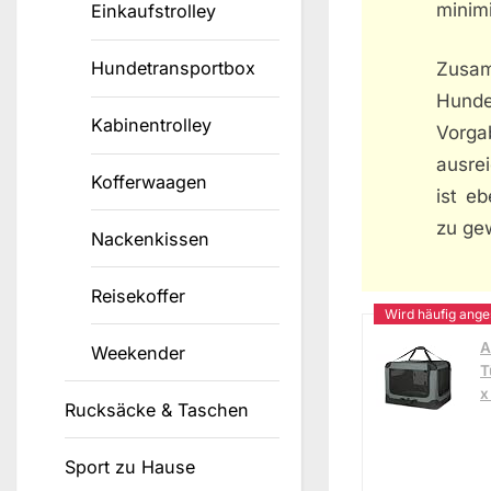
minim
Einkaufstrolley
Hundetransportbox
Zusa
Hunde
Kabinentrolley
Vorga
ausrei
Kofferwaagen
ist e
zu ge
Nackenkissen
Reisekoffer
A
Weekender
T
x
Rucksäcke & Taschen
Sport zu Hause