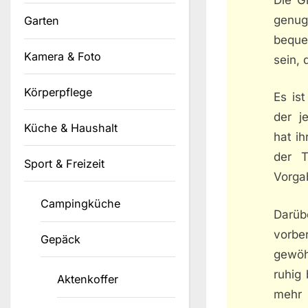
genug
Garten
beque
Kamera & Foto
sein,
Körperpflege
Es is
der j
Küche & Haushalt
hat i
der T
Sport & Freizeit
Vorgab
Campingküche
Darüb
vorber
Gepäck
gewöh
ruhig
Aktenkoffer
mehr 