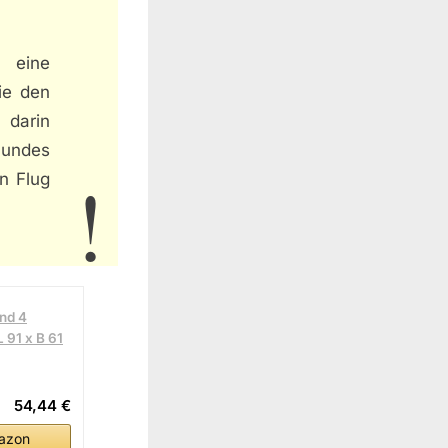
 eine
ie den
 darin
 Hundes
n Flug
und 4
 91 x B 61
54,44 €
azon