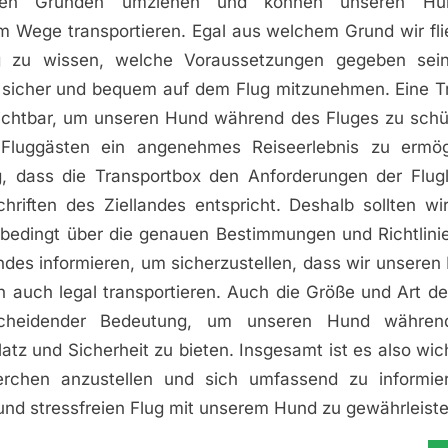
chen Gründen umziehen und können unseren Hu
 Wege transportieren. Egal aus welchem Grund wir fl
ig zu wissen, welche Voraussetzungen gegeben se
sicher und bequem auf dem Flug mitzunehmen. Eine Tr
zichtbar, um unseren Hund während des Fluges zu sch
Fluggästen ein angenehmes Reiseerlebnis zu ermögl
g, dass die Transportbox den Anforderungen der Flugli
hriften des Ziellandes entspricht. Deshalb sollten w
nbedingt über die genauen Bestimmungen und Richtlinie
ndes informieren, um sicherzustellen, dass wir unseren
n auch legal transportieren. Auch die Größe und Art d
scheidender Bedeutung, um unseren Hund währen
atz und Sicherheit zu bieten. Insgesamt ist es also wich
rchen anzustellen und sich umfassend zu informie
und stressfreien Flug mit unserem Hund zu gewährleiste