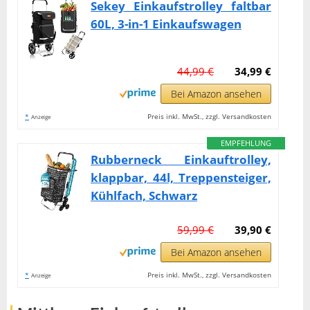
Sekey Einkaufstrolley faltbar
60L, 3-in-1 Einkaufswagen
44,99 €
34,99 €
Bei Amazon ansehen
*
Preis inkl. MwSt., zzgl. Versandkosten
Anzeige
EMPFEHLUNG
Rubberneck Einkauftrolley,
klappbar, 44l, Treppensteiger,
Kühlfach, Schwarz
59,99 €
39,90 €
Bei Amazon ansehen
*
Preis inkl. MwSt., zzgl. Versandkosten
Anzeige