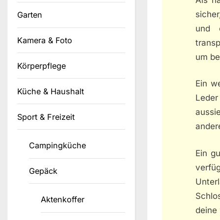
siche
Garten
und 
Kamera & Foto
transp
um be
Körperpflege
Ein we
Küche & Haushalt
Leder
aussi
Sport & Freizeit
andere
Campingküche
Ein g
verfü
Gepäck
Unterl
Schlo
Aktenkoffer
deine