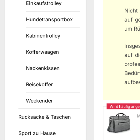
Einkaufstrolley
Nicht
Hundetransportbox
auf g
um Rü
Kabinentrolley
Insge
Kofferwaagen
auf di
profe
Nackenkissen
Bedür
aufbe
Reisekoffer
Weekender
M
Rucksäcke & Taschen
Sport zu Hause