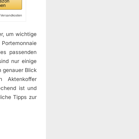
azon
hen
l. Versandkosten
er, um wichtige
r Portemonnaie
 des passenden
ind nur einige
n genauer Blick
n Aktenkoffer
echend ist und
liche Tipps zur