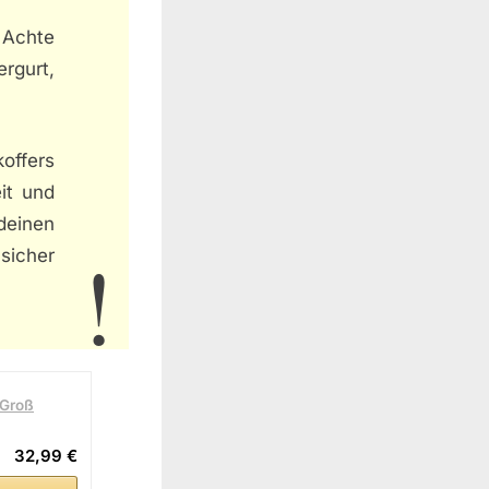
 Achte
rgurt,
offers
eit und
deinen
sicher
 Groß
32,99 €