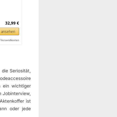
32,99 €
n ansehen
l. Versandkosten
die Seriosität,
 Modeaccessoire
 ein wichtiger
n Jobinterview,
Aktenkoffer ist
mann oder jede