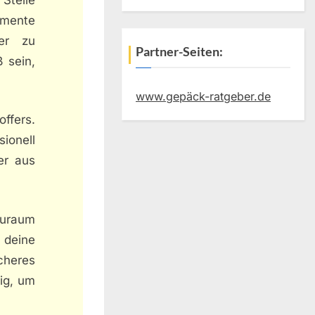
umente
er zu
Partner-Seiten:
ß sein,
www.gepäck-ratgeber.de
offers.
ionell
er aus
auraum
 deine
icheres
ig, um