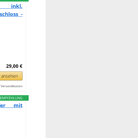
 inkl.
chloss -
29,00 €
n ansehen
l. Versandkosten
EMPFEHLUNG
fer mit