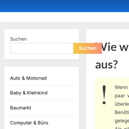
Skip
to
content
Dein ProduktBerater
Suchen
Wie w
Suchen
aus?
Auto & Motorrad
Wenn
Baby & Kleinkind
paar w
überl
Baumarkt
Benöt
geleg
Computer & Büro
Als n