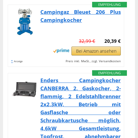
EMPFEHLUNG
Campingaz Bleuet 206 Plus
Campingkocher
32,99 €
20,39 €
Bei Amazon ansehen
*
Preis inkl. MwSt., zzgl. Versandkosten
Anzeige
EMPFEHLUNG
Enders Campingkocher
CANBERRA 2, Gaskocher, 2-
flammig, 2 Edelstahlbrenner
2x2,3kW, Betrieb mit
Gasflasche oder
Schraubkartusche möglich,
4,6kW Gesamtleistung,
Topfrost, abnehmbarer