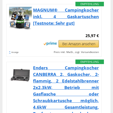
EMPFEHLUNG
MAGNUM® Campingkocher
inkl. 4 Gaskartuschen
[Testnote: Sehr gut]
25,97 €
Bei Amazon ansehen
*
Preis inkl. MwSt., zzgl. Versandkosten
Anzeige
EMPFEHLUNG
Enders Campingkocher
CANBERRA 2, Gaskocher, 2-
flammig, 2 Edelstahlbrenner
2x2,3kW, Betrieb mit
Gasflasche oder
Schraubkartusche möglich,
4,6kW Gesamtleistung,