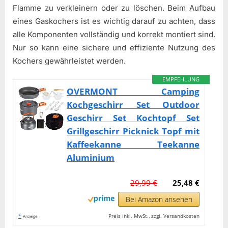
Flamme zu verkleinern oder zu löschen. Beim Aufbau
eines Gaskochers ist es wichtig darauf zu achten, dass
alle Komponenten vollständig und korrekt montiert sind.
Nur so kann eine sichere und effiziente Nutzung des
Kochers gewährleistet werden.
EMPFEHLUNG
OVERMONT Camping
Kochgeschirr Set Outdoor
Geschirr Set Kochtopf Set
Grillgeschirr Picknick Topf mit
Kaffeekanne Teekanne
Aluminium
29,99 €
25,48 €
Bei Amazon ansehen
*
Preis inkl. MwSt., zzgl. Versandkosten
Anzeige