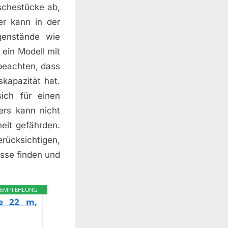
schestücke ab,
er kann in der
enstände wie
ein Modell mit
 beachten, dass
kapazität hat.
ich für einen
rs kann nicht
eit gefährden.
rücksichtigen,
isse finden und
EMPFEHLUNG
ge 22 m,