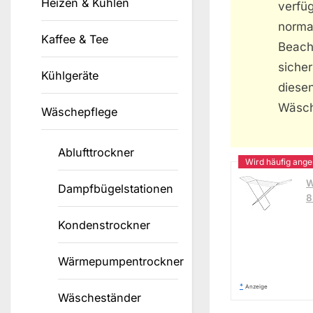
Heizen & Kühlen
verfü
norma
Kaffee & Tee
Beach
siche
Kühlgeräte
diese
Wäsch
Wäschepflege
Ablufttrockner
W
Dampfbügelstationen
8
Kondenstrockner
Wärmepumpentrockner
*
Anzeige
Wäscheständer