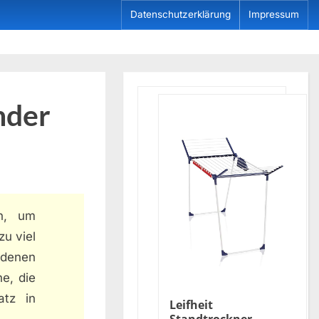
Datenschutzerklärung
Impressum
nder
in, um
zu viel
edenen
e, die
atz in
Leifheit