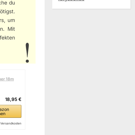
che du
tigst.
rs, um
n. Mit
fekten
ner 18m
18,95 €
azon
hen
l. Versandkosten