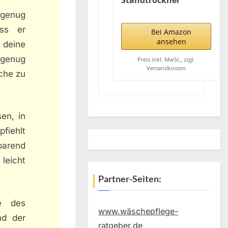
Standtrockner
Pegasus 180 Solid Plus
genug
mit stabilem Stand,
ass er
Wäscheständer für
Bei Amazon
lange Wäsche,
ansehen
deine
Flügelwäschetrockner
 genug
für platzsparende
Preis inkl. MwSt., zzgl.
Versandkosten
Aufbewahrung
che zu
en, in
pfiehlt
parend
leicht
Partner-Seiten:
e des
www.wäschepflege-
nd der
ratgeber.de