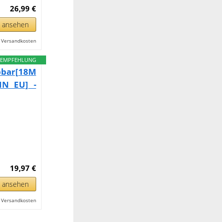
26,99 €
n ansehen
l. Versandkosten
EMPFEHLUNG
bar[18M
IN EU] -
19,97 €
n ansehen
l. Versandkosten