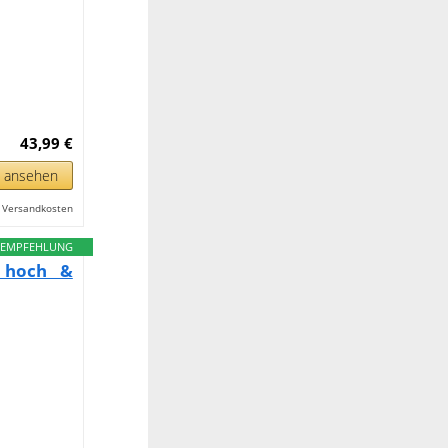
43,99 €
n ansehen
l. Versandkosten
EMPFEHLUNG
a hoch &