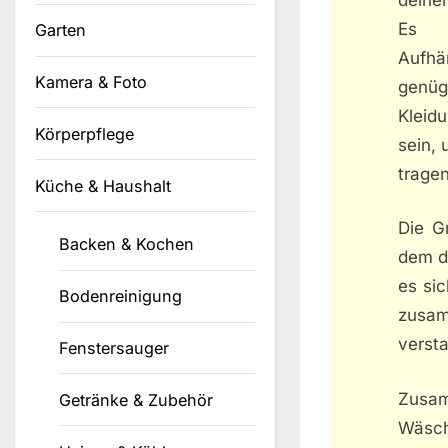
Es i
Garten
Aufhä
Kamera & Foto
genü
Kleid
Körperpflege
sein,
trage
Küche & Haushalt
Die G
Backen & Kochen
dem du
es si
Bodenreinigung
zusam
versta
Fenstersauger
Zusa
Getränke & Zubehör
Wäsch