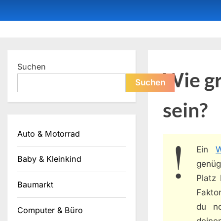
Skip
to
content
Dein ProduktBerater
Suchen
Wie gr
Suchen
sein?
Auto & Motorrad
Ein
W
Baby & Kleinkind
genüge
Platz
Baumarkt
Fakto
du no
Computer & Büro
deine