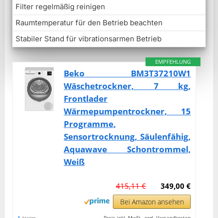
Filter regelmäßig reinigen
Raumtemperatur für den Betrieb beachten
Stabiler Stand für vibrationsarmen Betrieb
EMPFEHLUNG
Beko BM3T37210W1
Wäschetrockner, 7 kg,
Frontlader
Wärmepumpentrockner, 15
Programme,
Sensortrocknung, Säulenfähig,
Aquawave Schontrommel,
Weiß
415,11 €
349,00 €
Bei Amazon ansehen
*
Preis inkl. MwSt., zzgl. Versandkosten
Anzeige