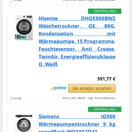
EMPFEHLUNG
Hisense DHQE800BW2
Wäschetrockner, QE, 8KG,
Kondensation mit
Wärmepumpe, 15 Programme,
Feuchtesensor, Anti Crease,
TwinAir, Energieeffizienzklasse
D, Weiß
391,77 €
Bei Amazon ansehen
*
Preis inkl. MwSt., zzgl. Versandkosten
Anzeige
EMPFEHLUNG
Siemens iQ500
Wärmepumpentrockner 9 kg
speedPack WQ33G2D41