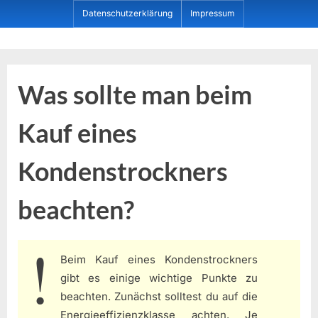
Skip
Datenschutzerklärung
Impressum
to
content
Dein ProduktBerater
Was sollte man beim
Kauf eines
Kondenstrockners
beachten?
Beim Kauf eines Kondenstrockners
gibt es einige wichtige Punkte zu
beachten. Zunächst solltest du auf die
Energieeffizienzklasse achten. Je