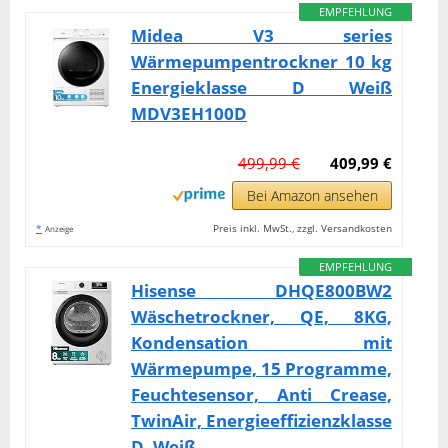
EMPFEHLUNG
Midea V3 series
Wärmepumpentrockner 10 kg
Energieklasse D Weiß
MDV3EH100D
499,99 €
409,99 €
Bei Amazon ansehen
*
Preis inkl. MwSt., zzgl. Versandkosten
Anzeige
EMPFEHLUNG
Hisense DHQE800BW2
Wäschetrockner, QE, 8KG,
Kondensation mit
Wärmepumpe, 15 Programme,
Feuchtesensor, Anti Crease,
TwinAir, Energieeffizienzklasse
D, Weiß