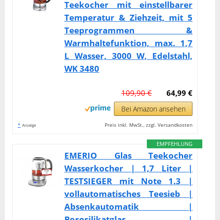
Teekocher mit einstellbarer
Temperatur & Ziehzeit, mit 5
Teeprogrammen &
Warmhaltefunktion, max. 1,7
L Wasser, 3000 W, Edelstahl,
WK 3480
109,90 €
64,99 €
Bei Amazon ansehen
*
Preis inkl. MwSt., zzgl. Versandkosten
Anzeige
EMPFEHLUNG
EMERIO Glas Teekocher
Wasserkocher | 1,7 Liter |
TESTSIEGER mit Note 1.3 |
vollautomatisches Teesieb |
Absenkautomatik |
Borosilikatglas |