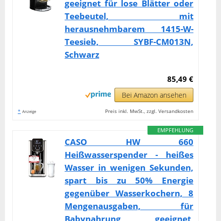
geeignet für lose Blätter oder
Teebeutel, mit
herausnehmbarem 1415-W-
Teesieb, SYBF-CM013N,
Schwarz
85,49 €
Bei Amazon ansehen
*
Preis inkl. MwSt., zzgl. Versandkosten
Anzeige
EMPFEHLUNG
CASO HW 660
Heißwasserspender - heißes
Wasser in wenigen Sekunden,
spart bis zu 50% Energie
gegenüber Wasserkochern, 8
Mengenausgaben, für
Babynahrung geeignet,