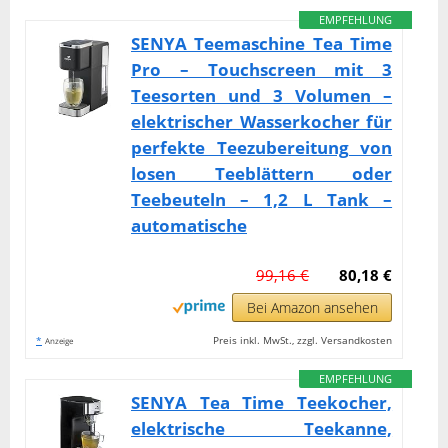
EMPFEHLUNG
SENYA Teemaschine Tea Time
Pro – Touchscreen mit 3
Teesorten und 3 Volumen –
elektrischer Wasserkocher für
perfekte Teezubereitung von
losen Teeblättern oder
Teebeuteln – 1,2 L Tank –
automatische
99,16 €
80,18 €
Bei Amazon ansehen
*
Preis inkl. MwSt., zzgl. Versandkosten
Anzeige
EMPFEHLUNG
SENYA Tea Time Teekocher,
elektrische Teekanne,