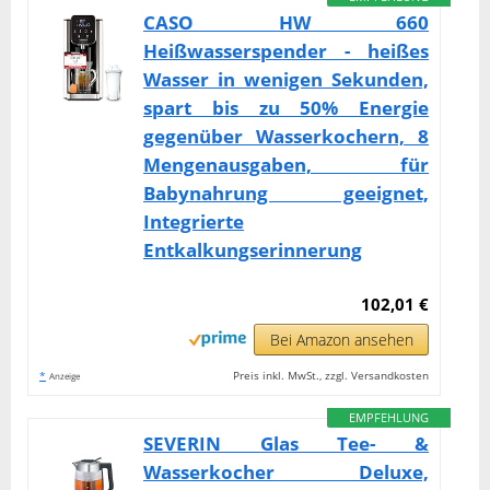
CASO HW 660
Heißwasserspender - heißes
Wasser in wenigen Sekunden,
spart bis zu 50% Energie
gegenüber Wasserkochern, 8
Mengenausgaben, für
Babynahrung geeignet,
Integrierte
Entkalkungserinnerung
102,01 €
Bei Amazon ansehen
*
Preis inkl. MwSt., zzgl. Versandkosten
Anzeige
EMPFEHLUNG
SEVERIN Glas Tee- &
Wasserkocher Deluxe,