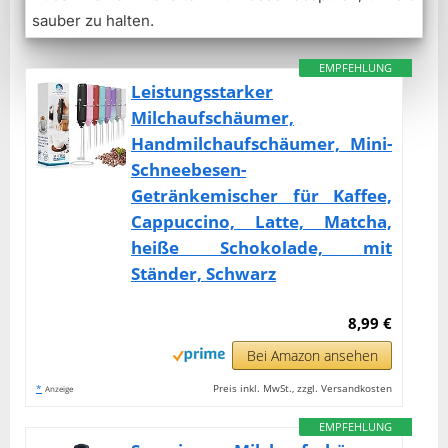
sauber zu halten.
EMPFEHLUNG
Leistungsstarker
Milchaufschäumer,
Handmilchaufschäumer, Mini-
Schneebesen-
Getränkemischer für Kaffee,
Cappuccino, Latte, Matcha,
heiße Schokolade, mit
Ständer, Schwarz
8,99 €
Bei Amazon ansehen
*
Preis inkl. MwSt., zzgl. Versandkosten
Anzeige
EMPFEHLUNG