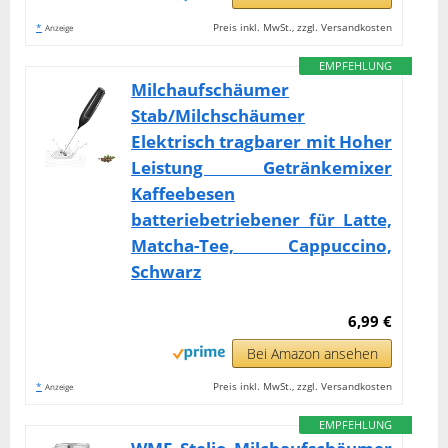
*
Preis inkl. MwSt., zzgl. Versandkosten
Anzeige
EMPFEHLUNG
Milchaufschäumer
Stab/Milchschäumer
Elektrisch tragbarer mit Hoher
Leistung Getränkemixer
Kaffeebesen
batteriebetriebener für Latte,
Matcha-Tee, Cappuccino,
Schwarz
6,99 €
Bei Amazon ansehen
*
Preis inkl. MwSt., zzgl. Versandkosten
Anzeige
EMPFEHLUNG