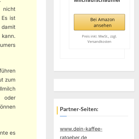
Milchaufschäumer
Stab,Milchschäumer
 nicht
Elektrisch - mit
Es ist
Edelstahlständer 15-
Bei Amazon
20s,19000 rpm
ansehen
 damit
Batteriebetriebener
 kann.
Milk Frother für
Preis inkl. MwSt., zzgl.
Versandkosten
Kaffee, Latte,
äumers
Cappuccino, Heiß &
Kalte Schokolade,
Schwarz
führen
gut zum
lmilch
h oder
 können
Partner-Seiten:
www.dein-kaffee-
nte es
ratgeber.de