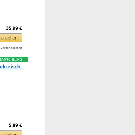
35,99 €
n ansehen
l. Versandkosten
EMPFEHLUNG
ktrisch,
5,89 €
n ansehen