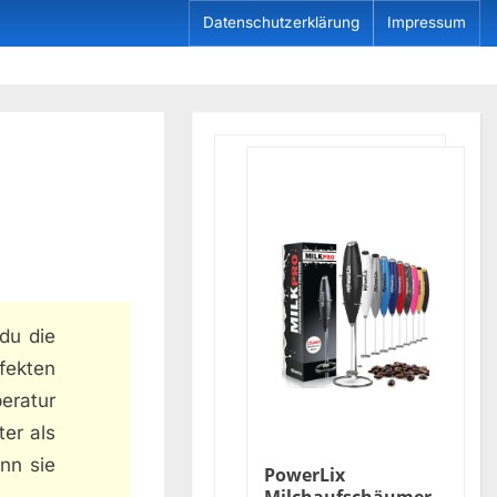
Datenschutzerklärung
Impressum
du die
rfekten
eratur
er als
nn sie
PowerLix
.