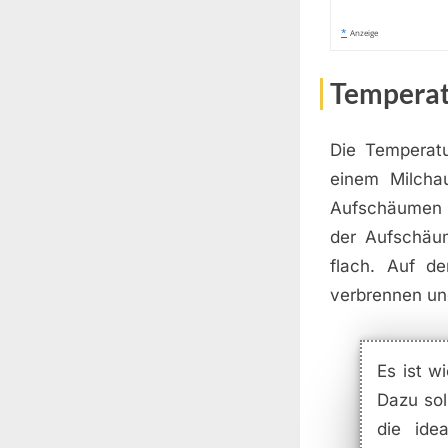
*
Anzeige
Temperat
Die Temperatu
einem Milcha
Aufschäumen be
der Aufschäu
flach. Auf de
verbrennen un
Es ist w
Dazu sol
die ide