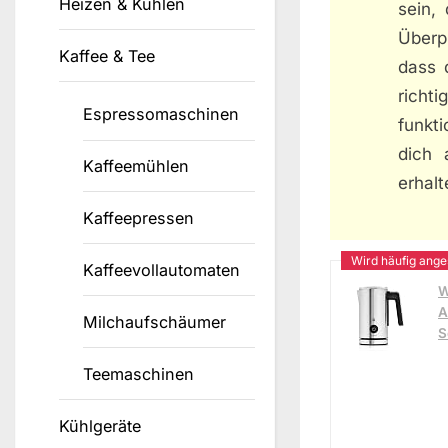
Heizen & Kühlen
sein,
Überpr
Kaffee & Tee
dass 
richt
Espressomaschinen
funkti
dich 
Kaffeemühlen
erhalt
Kaffeepressen
Kaffeevollautomaten
W
A
Milchaufschäumer
S
Teemaschinen
Kühlgeräte