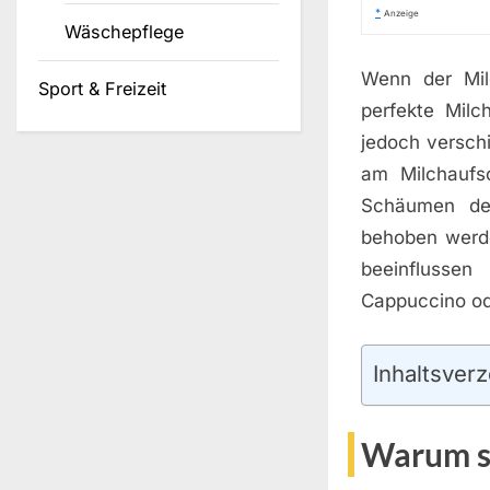
*
Anzeige
Wäschepflege
Wenn der Milc
Sport & Freizeit
perfekte Milc
jedoch versch
am Milchaufs
Schäumen der
behoben werde
beeinflussen
Cappuccino od
Inhaltsverz
Warum s