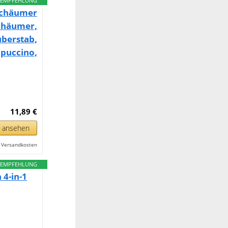
EMPFEHLUNG
schäumer
chäumer,
erstab,
puccino,
11,89 €
n ansehen
l. Versandkosten
EMPFEHLUNG
4-in-1