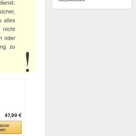
ienst.
sicher,
 alles
 nicht
en oder
ung zu
47,99 €
azon
hen