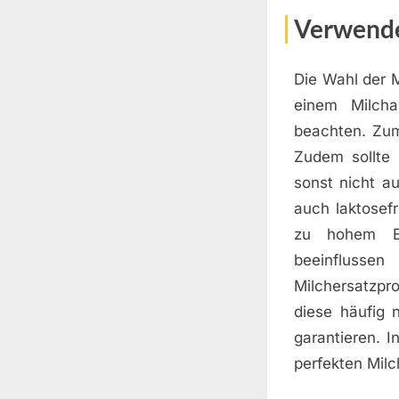
Verwende
Die Wahl der M
einem Milcha
beachten. Zum 
Zudem sollte
sonst nicht au
auch laktosef
zu hohem Ei
beeinflusse
Milchersatzpr
diese häufig 
garantieren. I
perfekten Mil