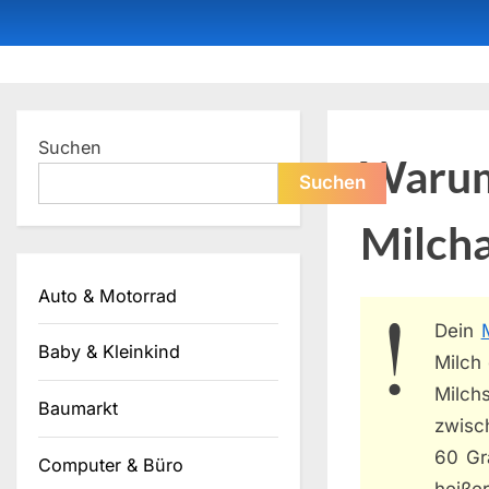
Skip
to
content
Dein ProduktBerater
Suchen
Warum
Suchen
Milch
Auto & Motorrad
Dein
Baby & Kleinkind
Milch 
Milch
Baumarkt
zwisc
60 Gr
Computer & Büro
heißer