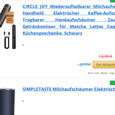
CIRCLE JOY Wiederaufladbarer Milchauf
Handheld, Elektrischer Kaffee-Aufs
Tragbarer Handaufschäumer, Zaub
Getränkemixer für Matcha Lattes Cap
Küchengeschenke, Schwarz
13,99 €
Bei Amazo
Preis inkl. MwSt., zzg
SIMPLETASTE Milchaufschäumer Elektrisch 