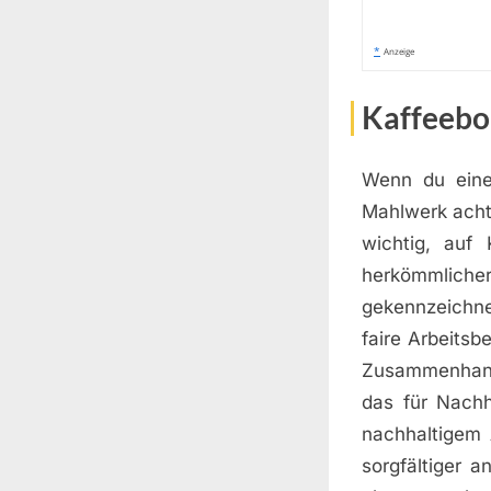
*
Anzeige
Kaffeebo
Wenn du eine 
Mahlwerk achte
wichtig, auf
herkömmliche
gekennzeichne
faire Arbeitsb
Zusammenhang 
das für Nachh
nachhaltigem 
sorgfältiger 