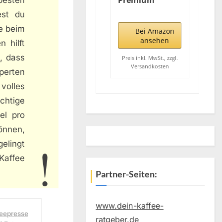
Premium
French Press 1
est du
Liter aus
ie beim
Edelstahl –
Bei Amazon
Kaffeebereiter
ansehen
 hilft
doppelwandig
, dass
isoliert
Preis inkl. MwSt., zzgl.
Versandkosten
langanhaltende
perten
Wärme –
volles
Kaffeepresse +3
Ersatz Filte
ichtige
el pro
önnen,
gelingt
Kaffee
Partner-Seiten:
www.dein-kaffee-
feepresse
ratgeber.de