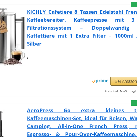
KICHLY Cafetiere 8 Tassen Edelstahl Fre
Kaffeebereiter, Kaffeepresse mit 3
Filtrationssystem – Doppelwandig I
Kaffettiere mit 1 Extra Filter – 1000ml
Silber
Bei Amazo
Preis inkl. MwSt., zzg
AeroPress Go extra kleines tr
Kaffeemaschinen-Set, ideal für Reisen, 
Camping, All-in-One French Press, 
Espresso- & Pour-Over-Kaffeemaschin