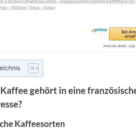
it 3 Stufen Filtrationssystem – Doppelwandig Isolierte Kaffettiere mit 
ilter – 1000ml / 34oz – Silber
Bei Am
anse
Preis inkl. MwSt., zzg
eichnis
Kaffee gehört in eine französisch
esse?
che Kaffeesorten