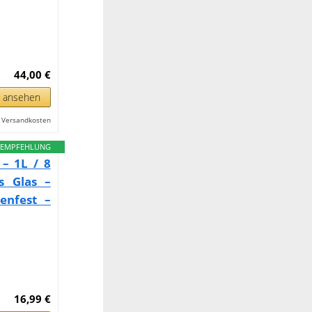
44,00 €
n ansehen
l. Versandkosten
EMPFEHLUNG
– 1L / 8
s Glas –
nenfest –
16,99 €