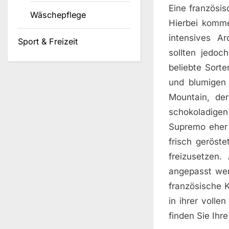
Eine französis
Wäschepflege
Hierbei komme
intensives A
Sport & Freizeit
sollten jedoc
beliebte Sorte
und blumigen 
Mountain, der
schokoladigen
Supremo eher 
frisch geröst
freizusetzen.
angepasst werd
französische K
in ihrer voll
finden Sie Ihr