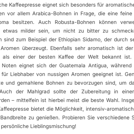
che Kaffeepresse eignet sich besonders für aromatisch
n vor allem Arabica-Bohnen in Frage, die eine feine
roma besitzen. Auch Robusta-Bohnen können verw
h etwas milder sein, um nicht zu bitter zu schmec
n sind zum Beispiel der Ethiopian Sidamo, der durch s
Aromen überzeugt. Ebenfalls sehr aromatisch ist de
 als einer der besten Kaffee der Welt bekannt ist
 Noten eignet sich der Guatemala Antigua, während
für Liebhaber von nussigen Aromen geeignet ist. Gener
ete und gemahlene Bohnen zu bevorzugen sind, um d
 Auch der Mahlgrad sollte der Zubereitung in eine
en – mittelfein ist hierbei meist die beste Wahl. Insge
affeepresse bietet die Möglichkeit, intensiv-aromatisc
en Bandbreite zu genießen. Probieren Sie verschiedene 
e persönliche Lieblingsmischung!