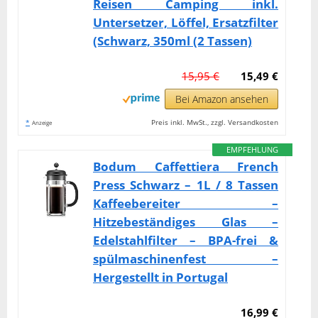
Reisen Camping inkl.
Untersetzer, Löffel, Ersatzfilter
(Schwarz, 350ml (2 Tassen)
15,95 €
15,49 €
Bei Amazon ansehen
*
Preis inkl. MwSt., zzgl. Versandkosten
Anzeige
EMPFEHLUNG
Bodum Caffettiera French
Press Schwarz – 1L / 8 Tassen
Kaffeebereiter –
Hitzebeständiges Glas –
Edelstahlfilter – BPA-frei &
spülmaschinenfest –
Hergestellt in Portugal
16,99 €