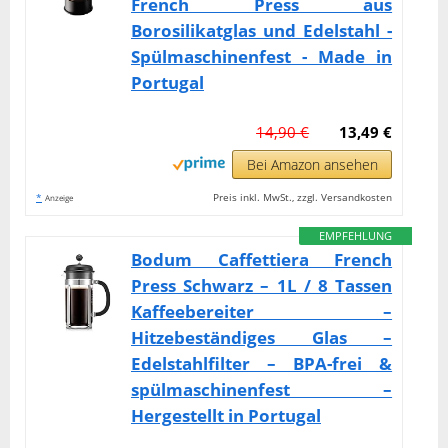
French Press aus
Borosilikatglas und Edelstahl -
Spülmaschinenfest - Made in
Portugal
14,90 €
13,49 €
Bei Amazon ansehen
*
Preis inkl. MwSt., zzgl. Versandkosten
Anzeige
EMPFEHLUNG
Bodum Caffettiera French
Press Schwarz – 1L / 8 Tassen
Kaffeebereiter –
Hitzebeständiges Glas –
Edelstahlfilter – BPA-frei &
spülmaschinenfest –
Hergestellt in Portugal