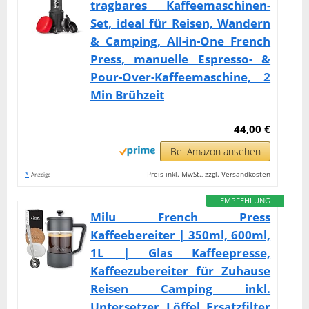
tragbares Kaffeemaschinen-
Set, ideal für Reisen, Wandern
& Camping, All-in-One French
Press, manuelle Espresso- &
Pour-Over-Kaffeemaschine, 2
Min Brühzeit
44,00 €
Bei Amazon ansehen
*
Preis inkl. MwSt., zzgl. Versandkosten
Anzeige
EMPFEHLUNG
Milu French Press
Kaffeebereiter | 350ml, 600ml,
1L | Glas Kaffeepresse,
Kaffeezubereiter für Zuhause
Reisen Camping inkl.
Untersetzer, Löffel, Ersatzfilter