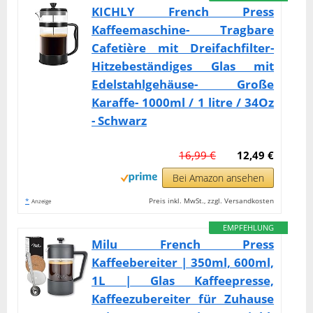
KICHLY French Press
Kaffeemaschine- Tragbare
Cafetière mit Dreifachfilter-
Hitzebeständiges Glas mit
Edelstahlgehäuse- Große
Karaffe- 1000ml / 1 litre / 34Oz
- Schwarz
16,99 €
12,49 €
Bei Amazon ansehen
*
Preis inkl. MwSt., zzgl. Versandkosten
Anzeige
EMPFEHLUNG
Milu French Press
Kaffeebereiter | 350ml, 600ml,
1L | Glas Kaffeepresse,
Kaffeezubereiter für Zuhause