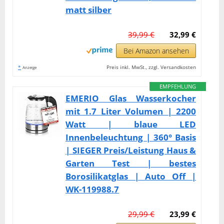
matt silber
39,99 €
32,99 €
Bei Amazon ansehen
*
Preis inkl. MwSt., zzgl. Versandkosten
Anzeige
EMPFEHLUNG
EMERIO Glas Wasserkocher
mit 1.7 Liter Volumen | 2200
Watt | blaue LED
Innenbeleuchtung | 360° Basis
| SIEGER Preis/Leistung Haus &
Garten Test | bestes
Borosilikatglas | Auto Off |
WK-119988.7
29,99 €
23,99 €