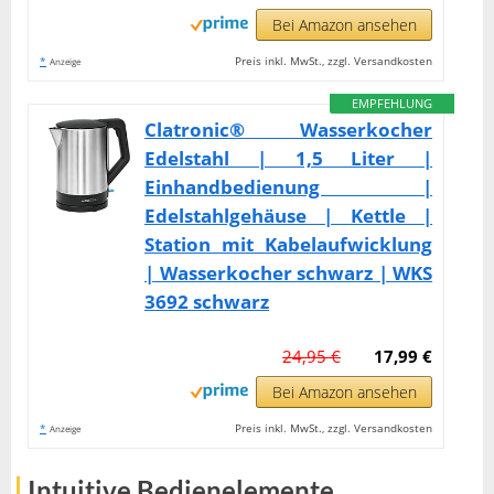
Bei Amazon ansehen
*
Preis inkl. MwSt., zzgl. Versandkosten
Anzeige
EMPFEHLUNG
Clatronic® Wasserkocher
Edelstahl | 1,5 Liter |
Einhandbedienung |
Edelstahlgehäuse | Kettle |
Station mit Kabelaufwicklung
| Wasserkocher schwarz | WKS
3692 schwarz
24,95 €
17,99 €
Bei Amazon ansehen
*
Preis inkl. MwSt., zzgl. Versandkosten
Anzeige
Intuitive Bedienelemente