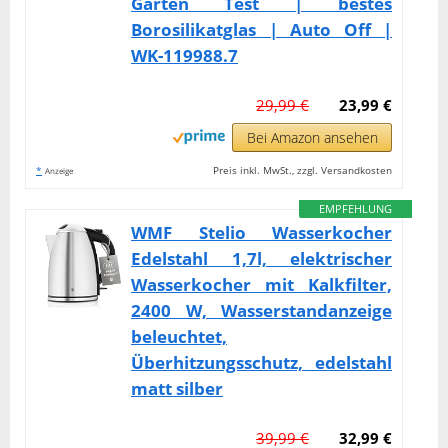
Garten Test | bestes
Borosilikatglas | Auto Off |
WK-119988.7
29,99 €
23,99 €
Bei Amazon ansehen
*
Preis inkl. MwSt., zzgl. Versandkosten
Anzeige
EMPFEHLUNG
WMF Stelio Wasserkocher
Edelstahl 1,7l, elektrischer
Wasserkocher mit Kalkfilter,
2400 W, Wasserstandanzeige
beleuchtet,
Überhitzungsschutz, edelstahl
matt silber
39,99 €
32,99 €