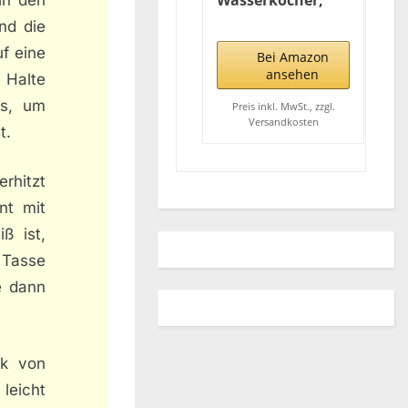
Wasserkocher,
Kettle,
nd die
Wasserkocher 1,7
uf eine
L mit
Bei Amazon
automatischer u.
ansehen
 Halte
manuellen
rs, um
Abschaltung,
Preis inkl. MwSt., zzgl.
Versandkosten
herausnehmbarer
t.
Kalkfilter, max.
2200Watt,
rhitzt
Wasserkocher
schwarz, WK 3445
nt mit
ß ist,
 Tasse
e dann
ck von
leicht