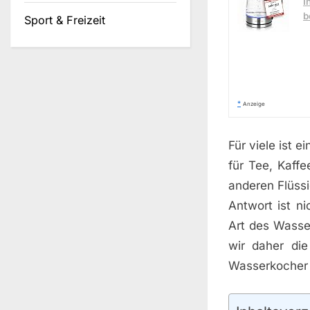
I
b
Sport & Freizeit
*
Anzeige
Für viele ist 
für Tee, Kaff
anderen Flüss
Antwort ist n
Art des Wasser
wir daher di
Wasserkocher 