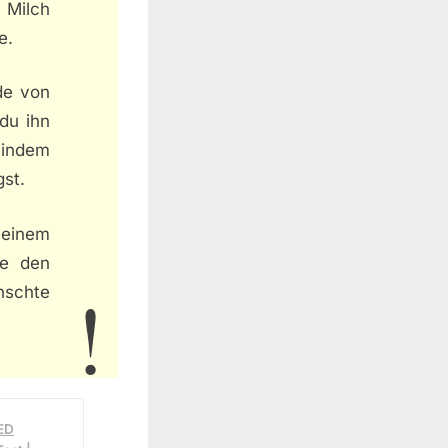
 Milch
e.
de von
 du ihn
, indem
st.
 einem
ge den
chte
LED