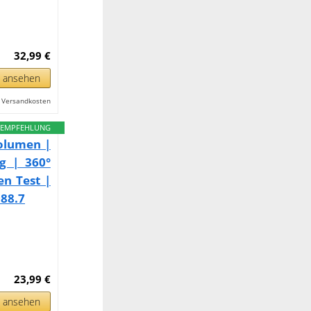
32,99 €
n ansehen
l. Versandkosten
EMPFEHLUNG
Volumen |
g | 360°
en Test |
988.7
23,99 €
n ansehen