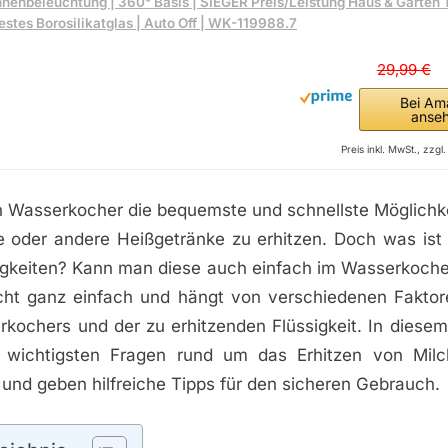
nnenbeleuchtung | 360° Basis | SIEGER Preis/Leistung Haus & Garten T
estes Borosilikatglas | Auto Off | WK-119988.7
29,99 €
Bei Am
anse
Preis inkl. MwSt., zzg
ein Wasserkocher die bequemste und schnellste Möglich
ee oder andere Heißgetränke zu erhitzen. Doch was ist 
igkeiten? Kann man diese auch einfach im Wasserkocher
icht ganz einfach und hängt von verschiedenen Faktor
kochers und der zu erhitzenden Flüssigkeit. In diesem
e wichtigsten Fragen rund um das Erhitzen von Mil
und geben hilfreiche Tipps für den sicheren Gebrauch.