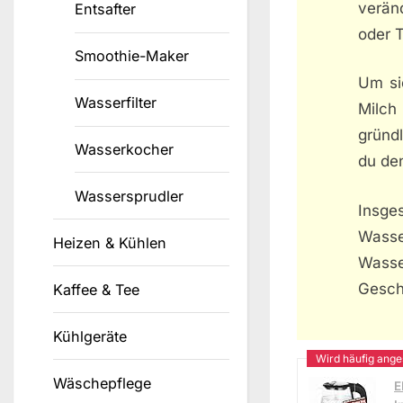
verän
Entsafter
oder T
Smoothie-Maker
Um si
Wasserfilter
Milch 
gründl
Wasserkocher
du de
Wassersprudler
Insge
Wasse
Heizen & Kühlen
Was
Gesch
Kaffee & Tee
Kühlgeräte
Wäschepflege
E