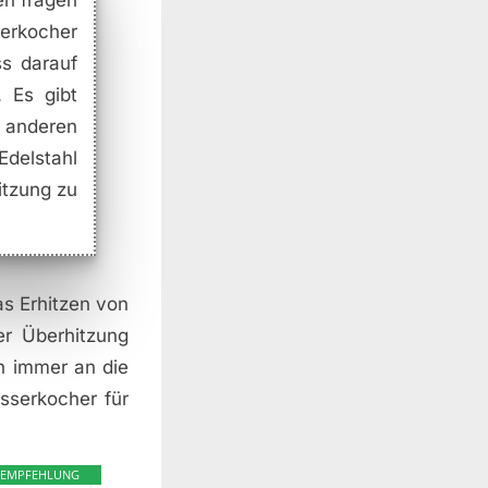
en fragen
erkocher
ss darauf
 Es gibt
 anderen
Edelstahl
itzung zu
as Erhitzen von
er Überhitzung
h immer an die
sserkocher für
EMPFEHLUNG