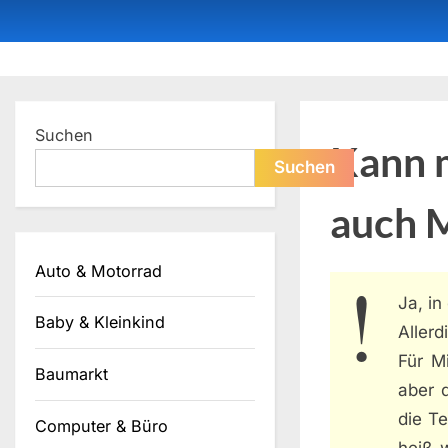
Skip
to
content
Dein ProduktBerater
Suchen
Kann 
Suchen
auch M
Auto & Motorrad
Ja, i
Baby & Kleinkind
Allerd
Für Mi
Baumarkt
aber d
die T
Computer & Büro
heiß 