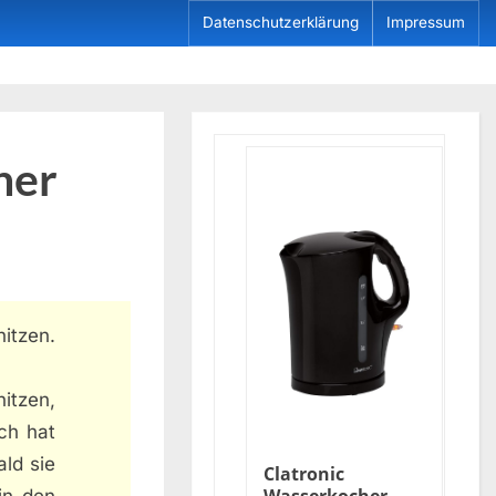
Datenschutzerklärung
Impressum
her
itzen.
hitzen,
lch hat
ld sie
Clatronic
in den