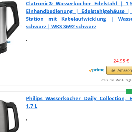
Clatronic® Wasserkocher Edelstahl | 1,5
Einhandbedienung | Edelstahlgehäuse | 
Station mit Kabelaufwicklung | Wass
schwarz | WKS 3692 schwarz
24,95 €
Bei Amazo
Preis inkl. MwSt., zzg
Philips Wasserkocher Daily Collection, E
1,7 L