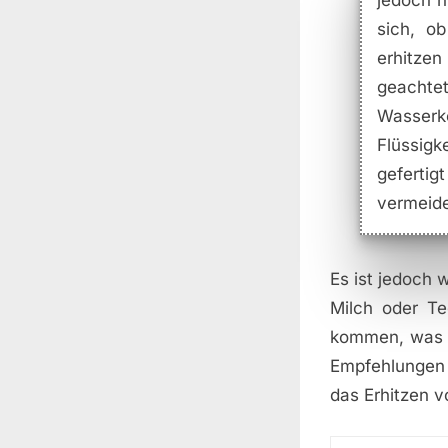
jedoch n
sich, o
erhitzen
geachte
Wasserk
Flüssigk
gefertig
vermeid
Es ist jedoch 
Milch oder Te
kommen, was z
Empfehlungen 
das Erhitzen v