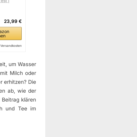
est |
23,99 €
azon
hen
l. Versandkosten
keit, um Wasser
mit Milch oder
 erhitzen? Die
en ab, wie der
 Beitrag klären
ch und Tee im