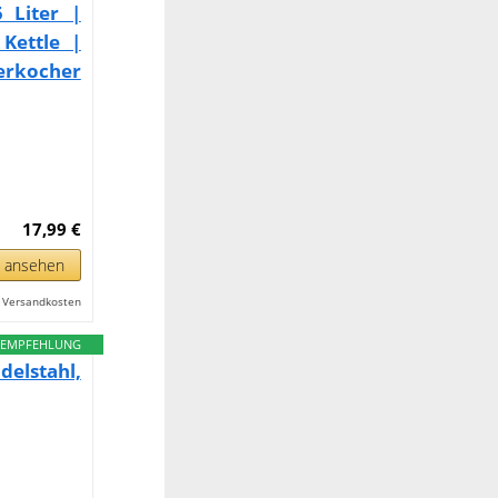
 Liter |
Kettle |
erkocher
17,99 €
n ansehen
l. Versandkosten
EMPFEHLUNG
delstahl,