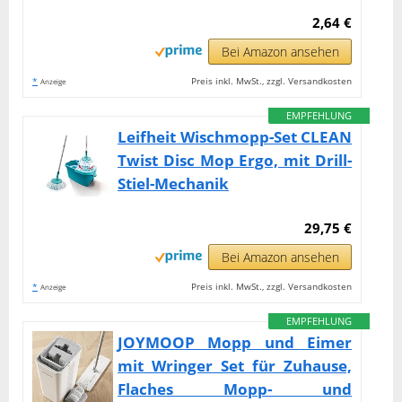
2,64 €
Bei Amazon ansehen
*
Preis inkl. MwSt., zzgl. Versandkosten
Anzeige
EMPFEHLUNG
Leifheit Wischmopp-Set CLEAN
Twist Disc Mop Ergo, mit Drill-
Stiel-Mechanik
29,75 €
Bei Amazon ansehen
*
Preis inkl. MwSt., zzgl. Versandkosten
Anzeige
EMPFEHLUNG
JOYMOOP Mopp und Eimer
mit Wringer Set für Zuhause,
Flaches Mopp- und