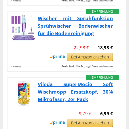
*
Preis inkl. MwSt., zzgl. Versandkosten
Anzeige
EMPFEHLUNG
Wischer mit Sprühfunktion
Sprühwischer Bodenwischer
für die Bodenreinigung
22,98 €
18,98 €
Bei Amazon ansehen
*
Preis inkl. MwSt., zzgl. Versandkosten
Anzeige
EMPFEHLUNG
Vileda SuperMocio Soft
Wischmopp Ersatzkopf, 30%
Mikrofaser, 2er Pack
9,79 €
6,99 €
Bei Amazon ansehen