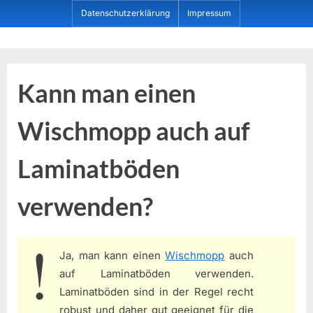
Skip
Datenschutzerklärung
Impressum
to
content
Dein ProduktBerater
Kann man einen
Wischmopp auch auf
Laminatböden
verwenden?
Ja, man kann einen
Wischmopp
auch
auf Laminatböden verwenden.
Laminatböden sind in der Regel recht
robust und daher gut geeignet für die