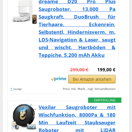
dreame D20 Pro Plus
Saugroboter, 13.000 Pa
Saugkraft, DuoBrush für
Tierhaare, Eckenrein,
Selbstentl, Hindernisverm. m.
LDS-Navigation & Laser, saugt
und wischt, Hartböden &
Teppiche, 5.200 mAh Akku
299,00 €
199,00 €
Bei Amazon ansehen
*
Preis inkl. MwSt., zzgl. Versandkosten
Anzeige
EMPFEHLUNG
Vexilar Saugroboter mit
Wischfunktion, 8000Pa & 180
Min Laufzeit Staubsauger
Roboter mit LiDAR