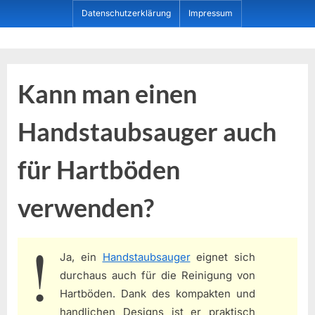
Skip
Datenschutzerklärung
Impressum
to
content
Dein ProduktBerater
Kann man einen
Handstaubsauger auch
für Hartböden
verwenden?
Ja, ein
Handstaubsauger
eignet sich
durchaus auch für die Reinigung von
Hartböden. Dank des kompakten und
handlichen Designs ist er praktisch