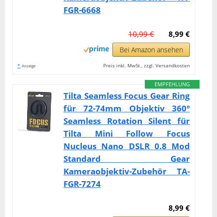
FGR-6668
10,99 €
8,99 €
Bei Amazon ansehen
*
Preis inkl. MwSt., zzgl. Versandkosten
Anzeige
EMPFEHLUNG
Tilta Seamless Focus Gear Ring
für 72-74mm Objektiv 360°
Seamless Rotation Silent für
Tilta Mini Follow Focus
Nucleus Nano DSLR 0.8 Mod
Standard Gear
Kameraobjektiv-Zubehör TA-
FGR-7274
8,99 €