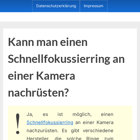
Skip
Datenschutzerklärung
Impressum
to
content
Dein ProduktBerater
Kann man einen
Schnellfokussierring an
einer Kamera
nachrüsten?
Ja, es ist möglich, einen
Schnellfokussierring
an einer Kamera
nachzurüsten. Es gibt verschiedene
Hersteller, die solche Ringe zum