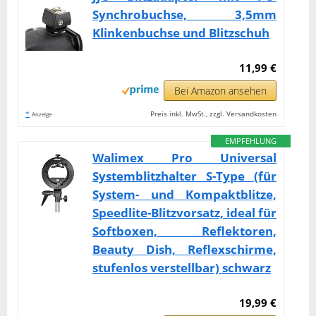
Synchrobuchse, 3,5mm
Klinkenbuchse und Blitzschuh
11,99 €
Bei Amazon ansehen
*
Preis inkl. MwSt., zzgl. Versandkosten
Anzeige
EMPFEHLUNG
Walimex Pro Universal
Systemblitzhalter S-Type (für
System- und Kompaktblitze,
Speedlite-Blitzvorsatz, ideal für
Softboxen, Reflektoren,
Beauty Dish, Reflexschirme,
stufenlos verstellbar) schwarz
19,99 €