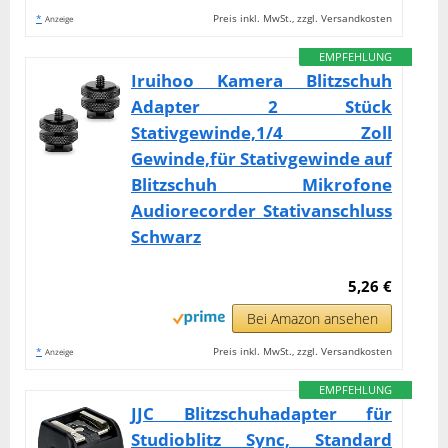
*
Preis inkl. MwSt., zzgl. Versandkosten
Anzeige
EMPFEHLUNG
Iruihoo Kamera Blitzschuh
Adapter 2 Stück
Stativgewinde,1/4 Zoll
Gewinde,für Stativgewinde auf
Blitzschuh Mikrofone
Audiorecorder Stativanschluss
Schwarz
5,26 €
Bei Amazon ansehen
*
Preis inkl. MwSt., zzgl. Versandkosten
Anzeige
EMPFEHLUNG
JJC Blitzschuhadapter für
Studioblitz Sync, Standard