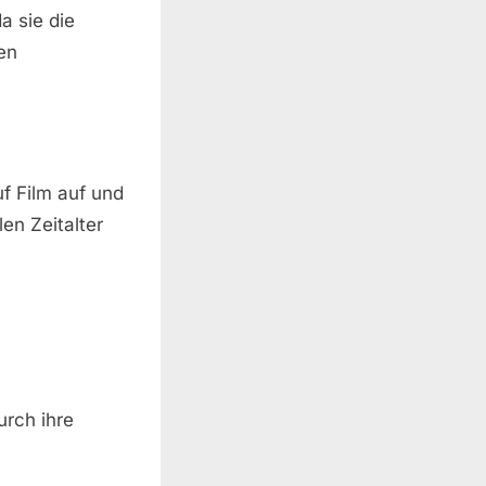
a sie die
en
f Film auf und
en Zeitalter
urch ihre