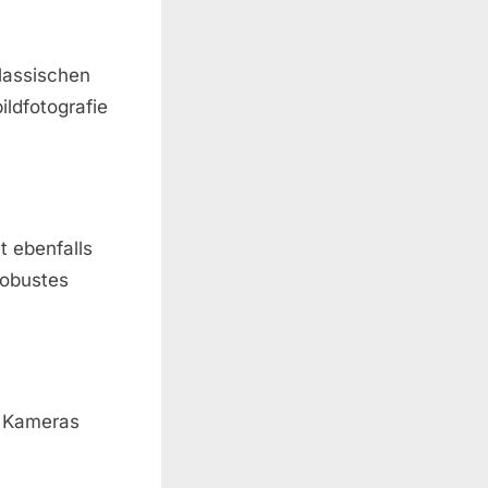
klassischen
ldfotografie
t ebenfalls
robustes
n Kameras