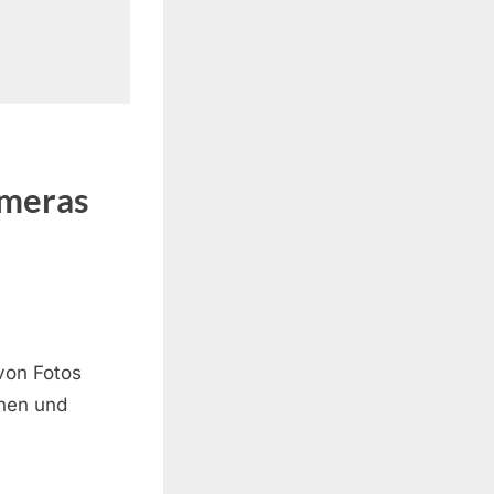
ameras
von Fotos
chen und