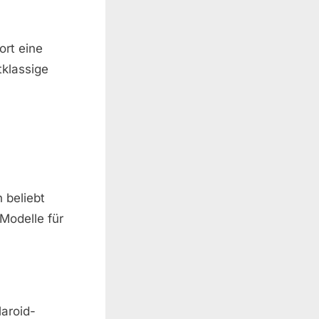
ort eine
tklassige
n beliebt
Modelle für
laroid-