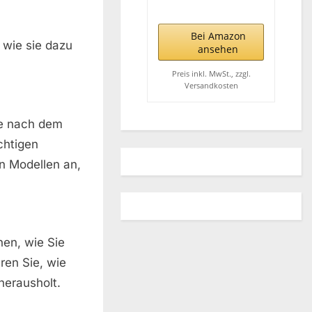
hygienische
Bodenreinigung,
entfernt bis zu
Bei Amazon
 wie sie dazu
99,9% der
ansehen
Bakterien und
Viren*, für alle
Preis inkl. MwSt., zzgl.
Versandkosten
Böden, ideal für
Teppiche
he nach dem
chtigen
n Modellen an,
nen, wie Sie
ren Sie, wie
herausholt.