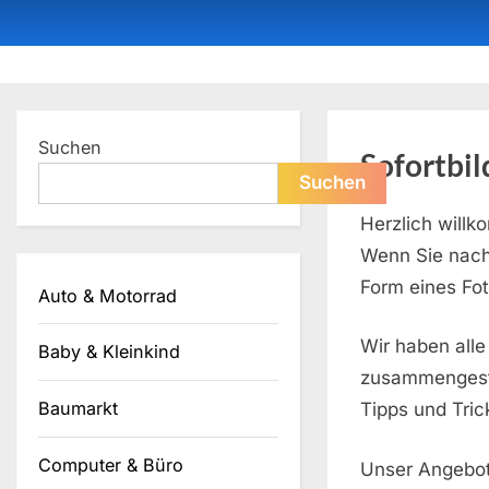
Skip
to
content
Dein ProduktBerater
Suchen
Sofortbi
Suchen
Herzlich will
Wenn Sie nach 
Form eines Fot
Auto & Motorrad
Wir haben alle
Baby & Kleinkind
zusammengeste
Baumarkt
Tipps und Tric
Computer & Büro
Unser Angebot