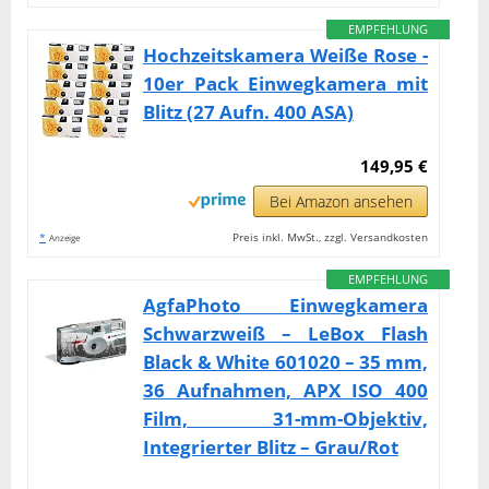
EMPFEHLUNG
Hochzeitskamera Weiße Rose -
10er Pack Einwegkamera mit
Blitz (27 Aufn. 400 ASA)
149,95 €
Bei Amazon ansehen
*
Preis inkl. MwSt., zzgl. Versandkosten
Anzeige
EMPFEHLUNG
AgfaPhoto Einwegkamera
Schwarzweiß – LeBox Flash
Black & White 601020 – 35 mm,
36 Aufnahmen, APX ISO 400
Film, 31-mm-Objektiv,
Integrierter Blitz – Grau/Rot