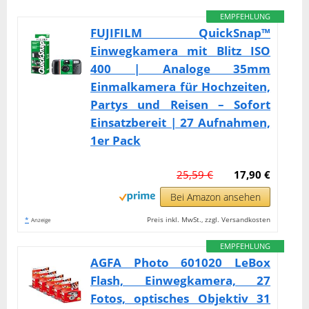
EMPFEHLUNG
FUJIFILM QuickSnap™
Einwegkamera mit Blitz ISO
400 | Analoge 35mm
Einmalkamera für Hochzeiten,
Partys und Reisen – Sofort
Einsatzbereit | 27 Aufnahmen,
1er Pack
25,59 €
17,90 €
Bei Amazon ansehen
*
Preis inkl. MwSt., zzgl. Versandkosten
Anzeige
EMPFEHLUNG
AGFA Photo 601020 LeBox
Flash, Einwegkamera, 27
Fotos, optisches Objektiv 31