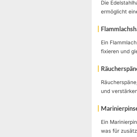
Die Edelstahlh
ermöglicht ein
Flammlachsh
Ein Flammlachs
fixieren und g
Räucherspän
Räucherspäne,
und verstärke
Marinierpins
Ein Marinierpi
was für zusät