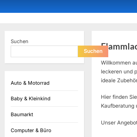
Skip
to
content
Dein ProduktBerater
Suchen
Flammlac
Suchen
Willkommen au
leckeren und 
ideale Zubehör
Auto & Motorrad
Hier finden Si
Baby & Kleinkind
Kaufberatung u
Baumarkt
Unser Angebot
Computer & Büro