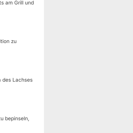
ts am Grill und
ition zu
ma des Lachses
zu bepinseln,