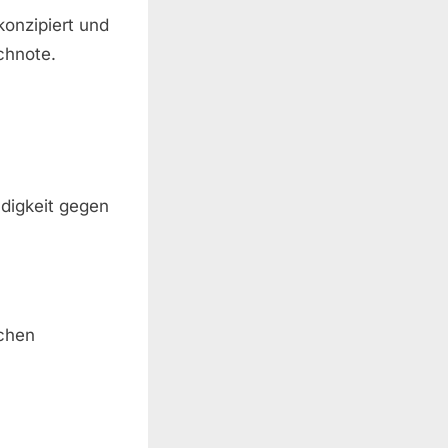
konzipiert und
chnote.
digkeit gegen
ichen