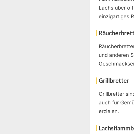
Lachs über of
einzigartiges
Räucherbret
Räucherbrette
und anderen Sp
Geschmackser
Grillbretter
Grillbretter si
auch für Gemü
erzielen.
Lachsflammb