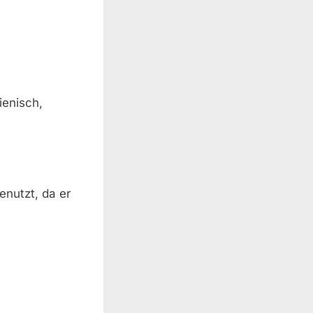
ienisch,
enutzt, da er