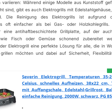
n variieren: Während einige Modelle aus Kunststoff gef
ht sind, gibt es auch Elektrogrills mit Edelstahlgehäuse
nd. Die Reinigung des Elektrogrills ist aufgrund 
aus oft einfacher als bei Gas- oder Holzkohlegrills.
 eine antihaftbeschichtete Grillplatte, auf der auc
l wie Fisch oder Gemüse schonend zubereitet we
der Elektrogrill eine perfekte Lösung für alle, die in
grillen möchten und dabei auf Sicherheit, Flexibilit
Severin Elektrogrill, Temperaturen 35-
Celsius, schnelles Aufheizen, 38x22 cm, T
mit Auffangschale, Edelstahl-Grillrost, Bal
einfache Reinigung, 2000W, schwarz, PG 8