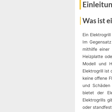
Einleitu
Was ist ei
Ein Elektrogril
Im Gegensatz 
mithilfe eine
Heizplatte ode
Modell und He
Elektrogrill is
keine offene F
und Schäden 
bietet der El
Elektrogrills 
oder standfest