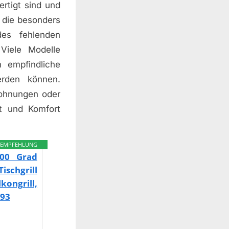
ertigt sind und
, die besonders
des fehlenden
 Viele Modelle
h empfindliche
rden können.
 Wohnungen oder
ät und Komfort
EMPFEHLUNG
200 Grad
ischgrill
kongrill,
593