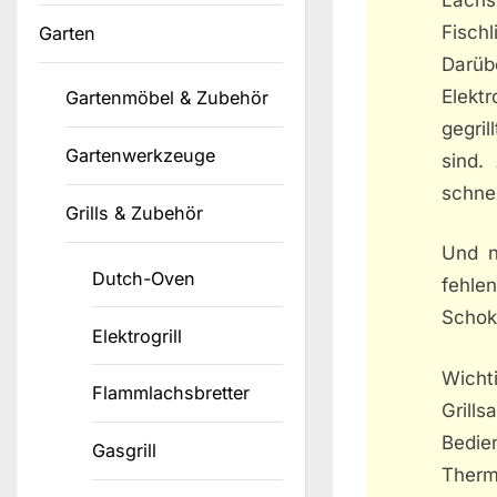
Fischl
Garten
Darüb
Elekt
Gartenmöbel & Zubehör
gegril
Gartenwerkzeuge
sind.
schnel
Grills & Zubehör
Und n
Dutch-Oven
fehle
Schok
Elektrogrill
Wichti
Flammlachsbretter
Grills
Bedie
Gasgrill
Therm