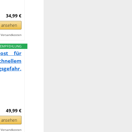
34,99 €
n ansehen
l. Versandkosten
EMPFEHLUNG
rost für
chnellem
gsgefahr,
49,99 €
n ansehen
l. Versandkosten