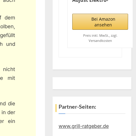
Adjust Elektro-
Tischgrill | 2300 Watt |
720 cm² Grillfläche |
uf dem
Einfache Reinigung |
Bei Amazon
Schwarz/Burgunderrot
ansehen
olben,
gefüllt
Preis inkl. MwSt., zzgl.
Versandkosten
ch und
 nicht
ne mit
und die
Partner-Seiten:
 in der
er ein
www.grill-ratgeber.de