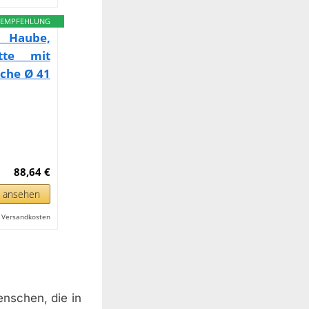
EMPFEHLUNG
 Haube,
atte mit
äche Ø 41
88,64 €
n ansehen
l. Versandkosten
enschen, die in