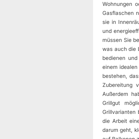
Wohnungen od
Gasflaschen ni
sie in Innenr
und energieeff
müssen Sie bei
was auch die L
bedienen und
einem idealen 
bestehen, das
Zubereitung 
Außerdem habe
Grillgut mögl
Grillvarianten
die Arbeit ein
darum geht, k
auf Balkonen 