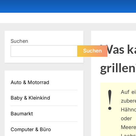
Skip
to
content
Dein ProduktBerater
Suchen
Was ka
Suchen
grillen
Auto & Motorrad
Auf 
Baby & Kleinkind
zubere
Hähnc
Baumarkt
oder
Meeres
Computer & Büro
Lachs