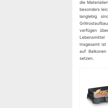
die Materialie
besonders leic
langlebig si
Grillrostaufb
verfügen über
Lebensmitte
Insgesamt ist 
auf Balkonen 
setzen.