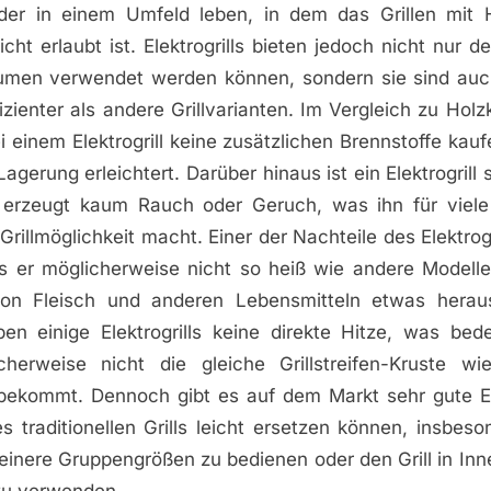
er in einem Umfeld leben, in dem das Grillen mit H
cht erlaubt ist. Elektrogrills bieten jedoch nicht nur de
äumen verwendet werden können, sondern sie sind auc
izienter als andere Grillvarianten. Im Vergleich zu Hol
 einem Elektrogrill keine zusätzlichen Brennstoffe kauf
agerung erleichtert. Darüber hinaus ist ein Elektrogrill 
 erzeugt kaum Rauch oder Geruch, was ihn für viel
Grillmöglichkeit macht. Einer der Nachteile des Elektrogr
s er möglicherweise nicht so heiß wie andere Modelle
von Fleisch und anderen Lebensmitteln etwas heraus
n einige Elektrogrills keine direkte Hitze, was bede
icherweise nicht die gleiche Grillstreifen-Kruste w
 bekommt. Dennoch gibt es auf dem Markt sehr gute Ele
es traditionellen Grills leicht ersetzen können, insbe
leinere Gruppengrößen zu bedienen oder den Grill in In
zu verwenden.