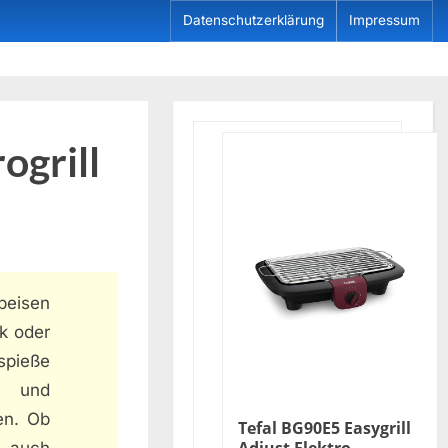
Datenschutzerklärung
Impressum
ogrill
peisen
ak oder
spieße
h und
len. Ob
Tefal BG90E5 Easygrill
n auch