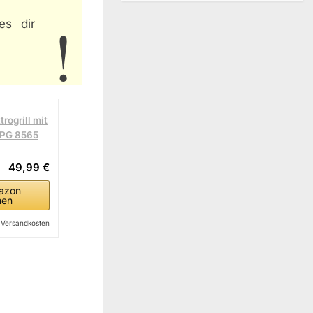
es dir
rogrill mit
, PG 8565
49,99 €
azon
hen
l. Versandkosten