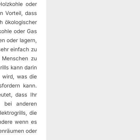
olzkohle oder
n Vorteil, dass
h ökologischer
zkohle oder Gas
en oder lagern,
sehr einfach zu
e Menschen zu
ills kann darin
 wird, was die
fordern kann.
utet, dass Ihr
ie bei anderen
ktrogrills, die
sondere wenn es
nenräumen oder