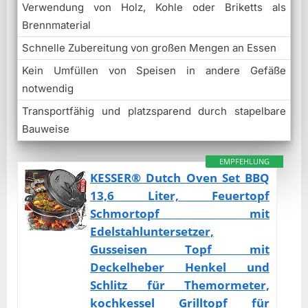
Verwendung von Holz, Kohle oder Briketts als
Brennmaterial
Schnelle Zubereitung von großen Mengen an Essen
Kein Umfüllen von Speisen in andere Gefäße
notwendig
Transportfähig und platzsparend durch stapelbare
Bauweise
EMPFEHLUNG
KESSER® Dutch Oven Set BBQ
13,6 Liter, Feuertopf
Schmortopf mit
Edelstahluntersetzer,
Gusseisen Topf mit
Deckelheber Henkel und
Schlitz für Themormeter,
kochkessel Grilltopf für