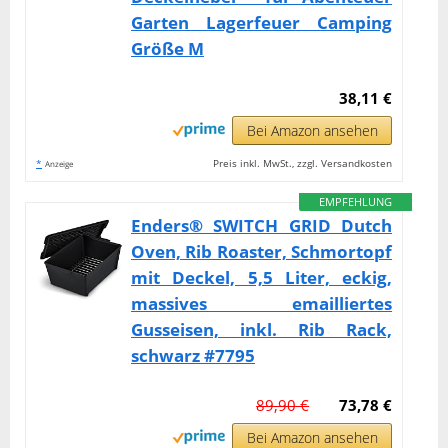
Garten Lagerfeuer Camping
Größe M
38,11 €
Bei Amazon ansehen
*
Preis inkl. MwSt., zzgl. Versandkosten
Anzeige
EMPFEHLUNG
Enders® SWITCH GRID Dutch
Oven, Rib Roaster, Schmortopf
mit Deckel, 5,5 Liter, eckig,
massives emailliertes
Gusseisen, inkl. Rib Rack,
schwarz #7795
89,90 €
73,78 €
Bei Amazon ansehen