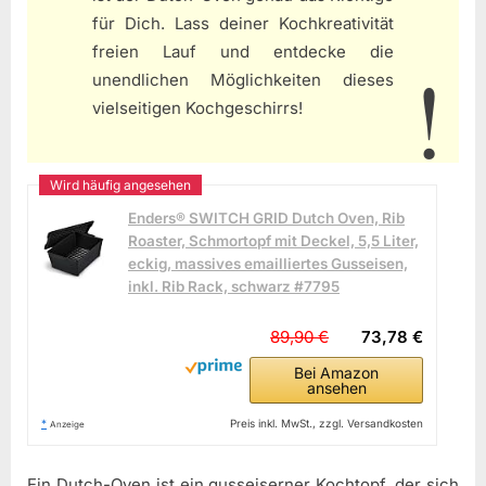
für Dich. Lass deiner Kochkreativität
freien Lauf und entdecke die
unendlichen Möglichkeiten dieses
vielseitigen Kochgeschirrs!
Enders® SWITCH GRID Dutch Oven, Rib
Roaster, Schmortopf mit Deckel, 5,5 Liter,
eckig, massives emailliertes Gusseisen,
inkl. Rib Rack, schwarz #7795
89,90 €
73,78 €
Bei Amazon
ansehen
*
Preis inkl. MwSt., zzgl. Versandkosten
Anzeige
Ein Dutch-Oven ist ein gusseiserner Kochtopf, der sich