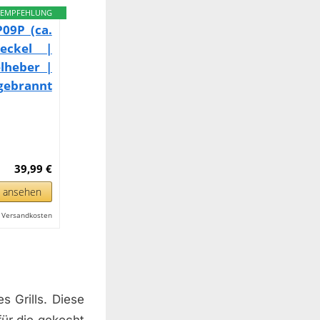
EMPFEHLUNG
09P (ca.
eckel |
lheber |
ebrannt
39,99 €
n ansehen
l. Versandkosten
s Grills. Diese
ür die gekocht