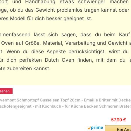
port und Handhabung etwas schwieriger machen
ege, ob du das Gewicht problemlos tragen kannst oder 
eres Modell für dich besser geeignet ist.
menfassend lässt sich sagen, dass du beim Kauf
 Oven auf Größe, Material, Verarbeitung und Gewicht 
est. Wenn du diese Aspekte berücksichtigst, wirst du 
ür dich perfekten Dutch Oven finden, mit dem du l
te zubereiten kannst.
vermont Schmortopf Gusseisen Topf 26cm - Emaille Bräter mit Decke
ackofengeeignet - mit Kochbuch - für Küche Backen Schmoren Brate
57,99 €
Bei Am