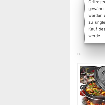
Grillro
gewährle
werden u
zu ungle
Kauf des
werde
n.