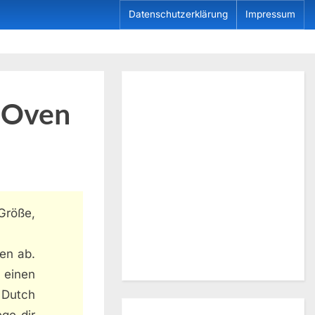
Datenschutzerklärung
Impressum
h-Oven
Größe,
en ab.
 einen
 Dutch
ge dir