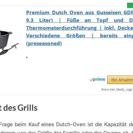
Premium Dutch Oven aus Gusseisen GDP
9,3 Liter) | Füße an Topf und D
Thermometerdurchführung | inkl. Decke
Verschiedene Größen | bereits eing
(preseasoned)
Bei Amazo
Preis inkl. MwSt., zzg
 des Grills
Frage beim Kauf eines Dutch-Oven ist die Kapazität de
nderem von der Größe der Familie oder der Gruppe ab, f