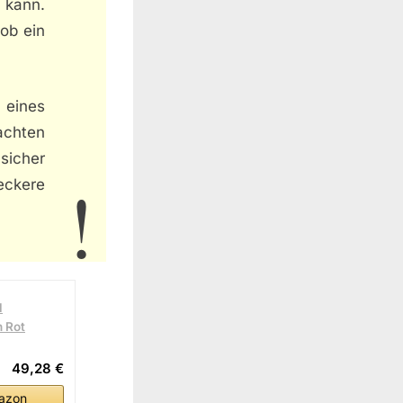
 kann.
ob ein
 eines
achten
sicher
eckere
l
n Rot
49,28 €
azon