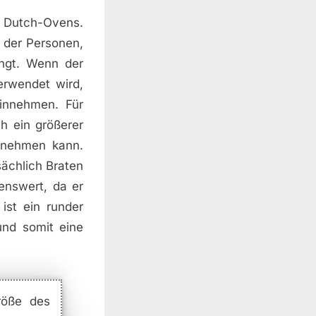
s Dutch-Ovens.
l der Personen,
ngt. Wenn der
erwendet wird,
einnehmen. Für
ch ein größerer
fnehmen kann.
ächlich Braten
enswert, da er
ist ein runder
und somit eine
röße des