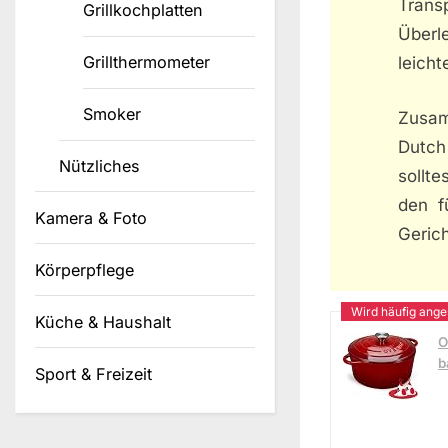
Trans
Grillkochplatten
Überl
Grillthermometer
leicht
Smoker
Zusam
Dutch
Nützliches
sollt
den f
Kamera & Foto
Gerich
Körperpflege
Küche & Haushalt
O
b
Sport & Freizeit