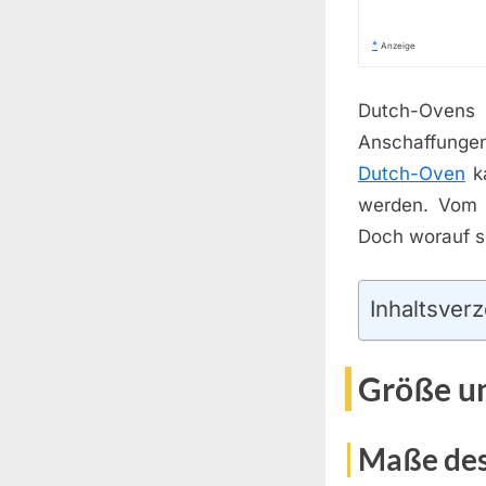
*
Anzeige
Dutch-Ovens s
Anschaffungen
Dutch-Oven
ka
werden. Vom B
Doch worauf s
Inhaltsverz
Größe u
Maße des 