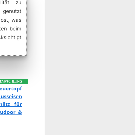
lität zu
l genutzt
rost, was
lten beim
ksichtigt
EMPFEHLUNG
Feuertopf
usseisen
litz für
Oudoor &