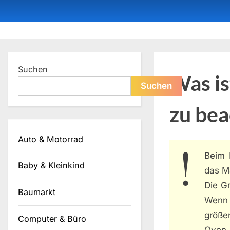
Skip
to
content
Dein ProduktBerater
Suchen
Was is
Suchen
zu be
Auto & Motorrad
Beim 
Baby & Kleinkind
das Ma
Die G
Baumarkt
Wenn 
größe
Computer & Büro
Oven 