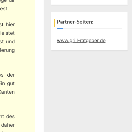
est.
Partner-Seiten:
st hier
eistet
www.grill-ratgeber.de
st und
lierung
ss der
Ein gut
Kanten
ht des
 daher