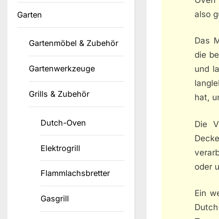
also g
Garten
Das Ma
Gartenmöbel & Zubehör
die b
Gartenwerkzeuge
und l
langle
Grills & Zubehör
hat, u
Dutch-Oven
Die V
Deckel
Elektrogrill
verar
oder 
Flammlachsbretter
Ein w
Gasgrill
Dutch