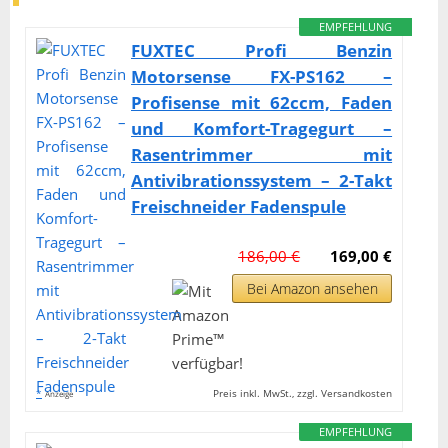
EMPFEHLUNG
FUXTEC Profi Benzin
Motorsense FX-PS162 –
Profisense mit 62ccm, Faden
und Komfort-Tragegurt –
Rasentrimmer mit
Antivibrationssystem – 2-Takt
Freischneider Fadenspule
186,00 €
169,00 €
Bei Amazon ansehen
*
Preis inkl. MwSt., zzgl. Versandkosten
Anzeige
EMPFEHLUNG