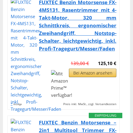
FUXTEC Benzin Motorsense FX-
4MS131, Rasentrimmer mit 4-
Takt-Motor, 320 mm
Schnittkreis, ergonomischer
Zweihandgriff, Notstop-
Schalter, leichtgewichtig, inkl.
Profi-Tragegurt/Messer/Faden
139,00 €
125,10 €
Bei Amazon ansehen
*
Preis inkl. MwSt., zzgl. Versandkosten
Anzeige
EMPFEHLUNG
FUXTEC Benzin Motorsense –
2in1 Multitool Trimmer FX-