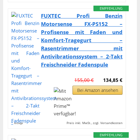
EMPFEHLUNG
FUXTEC Profi Benzin
Motorsense FX-PS152 –
Profisense mit Faden und
Komfort-Tragegurt –
Rasentrimmer mit
Antivibrationssystem – 2-Takt
Freischneider Fadenspule
155,00 €
134,85 €
Bei Amazon ansehen
*
Preis inkl. MwSt., zzgl. Versandkosten
Anzeige
EMPFEHLUNG