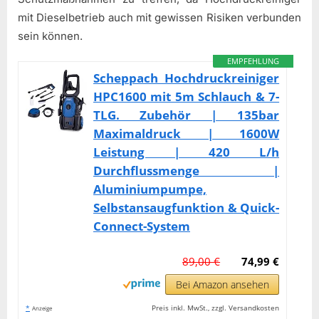
mit Dieselbetrieb auch mit gewissen Risiken verbunden
sein können.
EMPFEHLUNG
Scheppach Hochdruckreiniger
HPC1600 mit 5m Schlauch & 7-
TLG. Zubehör | 135bar
Maximaldruck | 1600W
Leistung | 420 L/h
Durchflussmenge |
Aluminiumpumpe,
Selbstansaugfunktion & Quick-
Connect-System
89,00 €
74,99 €
Bei Amazon ansehen
*
Preis inkl. MwSt., zzgl. Versandkosten
Anzeige