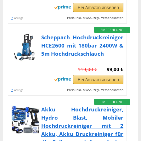
Bei Amazon ansehen
*
Preis inkl. MwSt., zzgl. Versandkosten
Anzeige
EMPFEHLUNG
Scheppach Hochdruckreiniger
HCE2600 mit 180bar 2400W &
5m Hochdruckschlauch
119,00 €
99,00 €
Bei Amazon ansehen
*
Preis inkl. MwSt., zzgl. Versandkosten
Anzeige
EMPFEHLUNG
Akku Hochdruckreiniger,
Hydro Blast, Mobiler
Hochdruckreiniger mit 2
Akku, Akku Druckreiniger für