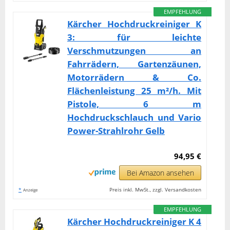
EMPFEHLUNG
Kärcher Hochdruckreiniger K
3: für leichte
Verschmutzungen an
Fahrrädern, Gartenzäunen,
Motorrädern & Co.
Flächenleistung 25 m²/h. Mit
Pistole, 6 m
Hochdruckschlauch und Vario
Power-Strahlrohr Gelb
94,95 €
Bei Amazon ansehen
*
Preis inkl. MwSt., zzgl. Versandkosten
Anzeige
EMPFEHLUNG
Kärcher Hochdruckreiniger K 4