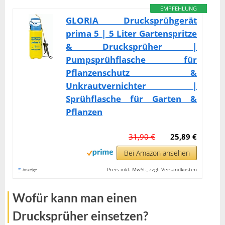
EMPFEHLUNG
GLORIA Drucksprühgerät
prima 5 | 5 Liter Gartenspritze
& Drucksprüher |
Pumpsprühflasche für
Pflanzenschutz &
Unkrautvernichter |
Sprühflasche für Garten &
Pflanzen
31,90 €
25,89 €
Bei Amazon ansehen
*
Preis inkl. MwSt., zzgl. Versandkosten
Anzeige
Wofür kann man einen
Drucksprüher einsetzen?