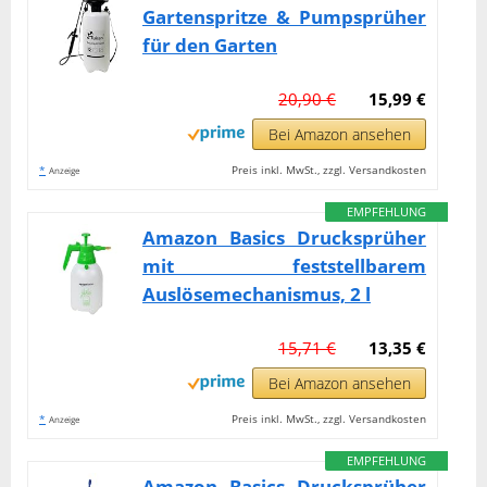
Gartenspritze & Pumpsprüher
für den Garten
20,90 €
15,99 €
Bei Amazon ansehen
*
Preis inkl. MwSt., zzgl. Versandkosten
Anzeige
EMPFEHLUNG
Amazon Basics Drucksprüher
mit feststellbarem
Auslösemechanismus, 2 l
15,71 €
13,35 €
Bei Amazon ansehen
*
Preis inkl. MwSt., zzgl. Versandkosten
Anzeige
EMPFEHLUNG
Amazon Basics Drucksprüher