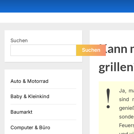
Skip
to
content
Dein ProduktBerater
Suchen
Kann m
Suchen
grillen
Auto & Motorrad
Ja, m
Baby & Kleinkind
sind 
genie
Baumarkt
sonde
Feuer
Computer & Büro
und vi