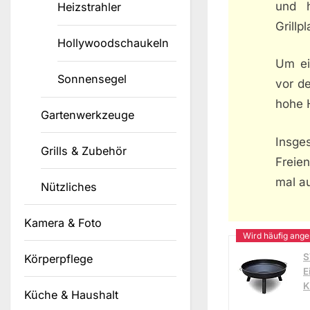
und 
Heizstrahler
Grillp
Hollywoodschaukeln
Um ein
Sonnensegel
vor d
hohe H
Gartenwerkzeuge
Insge
Grills & Zubehör
Freie
mal au
Nützliches
Kamera & Foto
S
Körperpflege
E
K
Küche & Haushalt