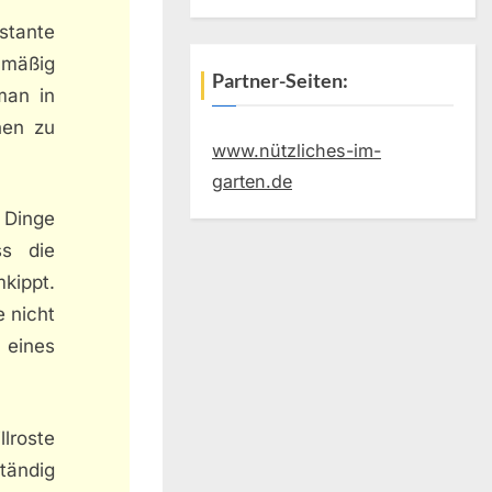
nstante
chmäßig
Partner-Seiten:
man in
nen zu
www.nützliches-im-
garten.de
 Dinge
ss die
kippt.
e nicht
 eines
llroste
ständig