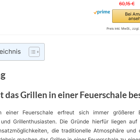
60,15 €
Bei Am
anse
Preis inkl. MwSt., zzg
eichnis
ng
 das Grillen in einer Feuerschale b
n einer Feuerschale erfreut sich immer größerer B
nd Grillenthusiasten. Die Gründe hierfür liegen auf
Einsatzmöglichkeiten, die traditionelle Atmosphäre und
ebnis machen das Grillen in einer Feuerschale zu einem