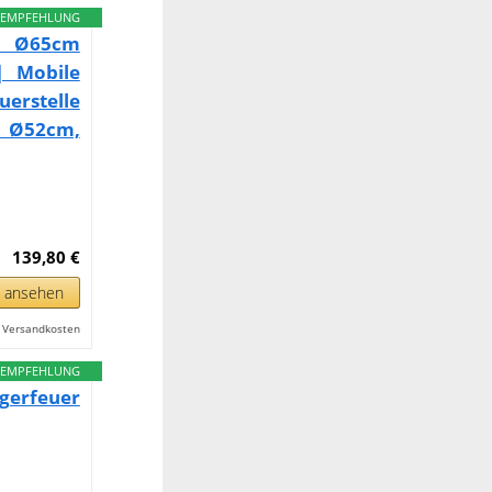
EMPFEHLUNG
t Ø65cm
| Mobile
uerstelle
, Ø52cm,
139,80 €
n ansehen
l. Versandkosten
EMPFEHLUNG
gerfeuer