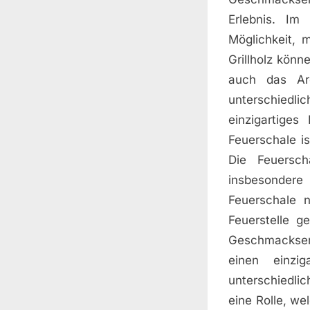
Erlebnis. Im
Möglichkeit, 
Grillholz könn
auch das Aro
unterschiedl
einzigartiges
Feuerschale is
Die Feuersch
insbesondere 
Feuerschale 
Feuerstelle g
Geschmackserl
einen einzi
unterschiedlic
eine Rolle, w