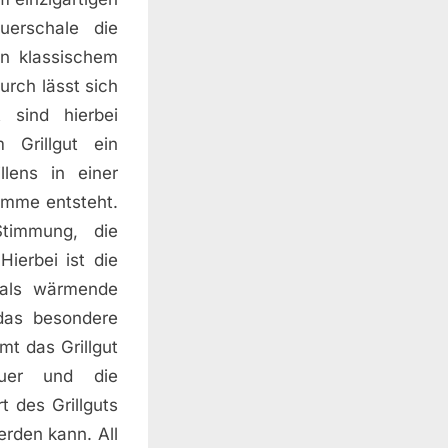
uerschale die
en klassischem
urch lässt sich
 sind hierbei
 Grillgut ein
llens in einer
lamme entsteht.
Stimmung, die
ierbei ist die
 als wärmende
 das besondere
t das Grillgut
euer und die
t des Grillguts
rden kann. All