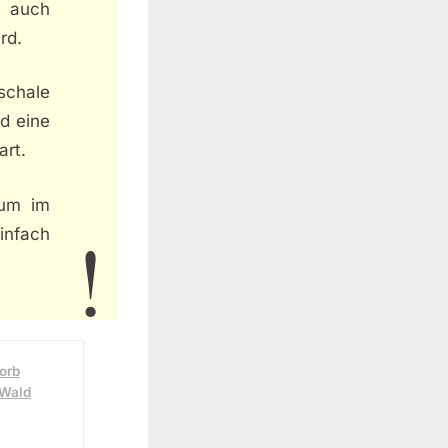
 auch
rd.
rschale
d eine
art.
 um im
infach
orb
 Wald