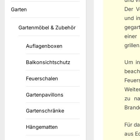
Der Vo
Garten
und in
gegar
Gartenmöbel & Zubehör
einer
grillen
Auflagenboxen
Balkonsichtschutz
Um in
beach
Feuerschalen
Feuer
Weiter
Gartenpavillons
zu na
Brande
Gartenschränke
Für da
Hängematten
aus Ed