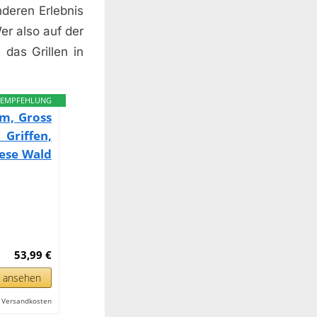
deren Erlebnis
r also auf der
 das Grillen in
EMPFEHLUNG
m, Gross
Griffen,
iese Wald
53,99 €
n ansehen
l. Versandkosten