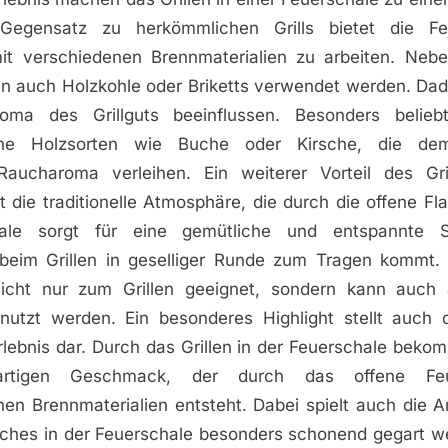
 Gegensatz zu herkömmlichen Grills bietet die Fe
mit verschiedenen Brennmaterialien zu arbeiten. Neb
en auch Holzkohle oder Briketts verwendet werden. Dad
ma des Grillguts beeinflussen. Besonders beliebt
iche Holzsorten wie Buche oder Kirsche, die dem
 Raucharoma verleihen. Ein weiterer Vorteil des Gri
t die traditionelle Atmosphäre, die durch die offene F
ale sorgt für eine gemütliche und entspannte 
beim Grillen in geselliger Runde zum Tragen kommt. H
nicht nur zum Grillen geeignet, sondern kann auch
enutzt werden. Ein besonderes Highlight stellt auch
ebnis dar. Durch das Grillen in der Feuerschale bekomm
gartigen Geschmack, der durch das offene F
hen Brennmaterialien entsteht. Dabei spielt auch die Ar
elches in der Feuerschale besonders schonend gegart we