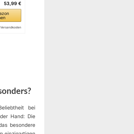
53,99 €
azon
hen
l. Versandkosten
esonders?
eliebtheit bei
 der Hand: Die
 das besondere
 einzigartigen