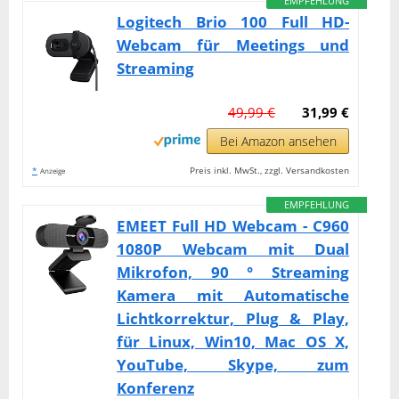
EMPFEHLUNG
Logitech Brio 100 Full HD-
Webcam für Meetings und
Streaming
49,99 €
31,99 €
Bei Amazon ansehen
*
Preis inkl. MwSt., zzgl. Versandkosten
Anzeige
EMPFEHLUNG
EMEET Full HD Webcam - C960
1080P Webcam mit Dual
Mikrofon, 90 ° Streaming
Kamera mit Automatische
Lichtkorrektur, Plug & Play,
für Linux, Win10, Mac OS X,
YouTube, Skype, zum
Konferenz