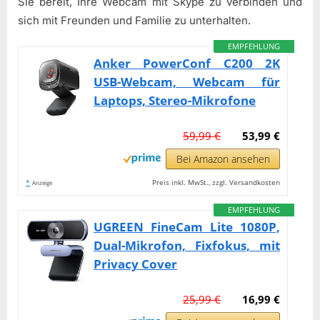
Sie bereit, Ihre Webcam mit Skype zu verbinden und
sich mit Freunden und Familie zu unterhalten.
EMPFEHLUNG
Anker PowerConf C200 2K
USB-Webcam, Webcam für
Laptops, Stereo-Mikrofone
59,99 €
53,99 €
Bei Amazon ansehen
*
Preis inkl. MwSt., zzgl. Versandkosten
Anzeige
EMPFEHLUNG
UGREEN FineCam Lite 1080P,
Dual-Mikrofon, Fixfokus, mit
Privacy Cover
25,99 €
16,99 €