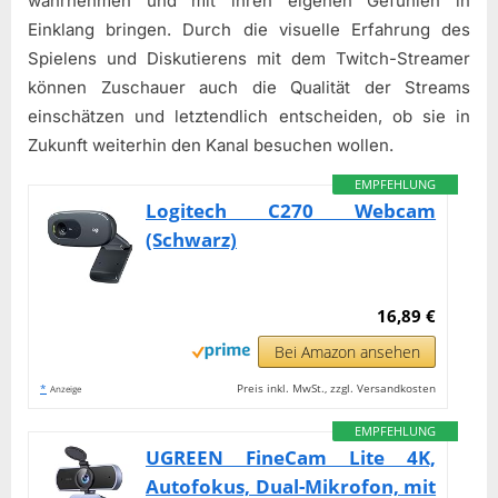
wahrnehmen und mit ihren eigenen Gefühlen in
Einklang bringen. Durch die visuelle Erfahrung des
Spielens und Diskutierens mit dem Twitch-Streamer
können Zuschauer auch die Qualität der Streams
einschätzen und letztendlich entscheiden, ob sie in
Zukunft weiterhin den Kanal besuchen wollen.
EMPFEHLUNG
Logitech C270 Webcam
(Schwarz)
16,89 €
Bei Amazon ansehen
*
Preis inkl. MwSt., zzgl. Versandkosten
Anzeige
EMPFEHLUNG
UGREEN FineCam Lite 4K,
Autofokus, Dual-Mikrofon, mit