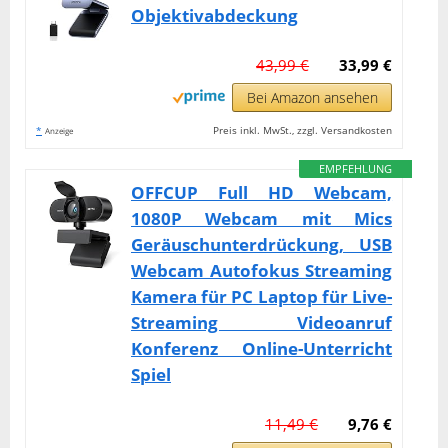
Objektivabdeckung
43,99 €
33,99 €
Bei Amazon ansehen
*
Preis inkl. MwSt., zzgl. Versandkosten
Anzeige
EMPFEHLUNG
OFFCUP Full HD Webcam,
1080P Webcam mit Mics
Geräuschunterdrückung, USB
Webcam Autofokus Streaming
Kamera für PC Laptop für Live-
Streaming Videoanruf
Konferenz Online-Unterricht
Spiel
11,49 €
9,76 €