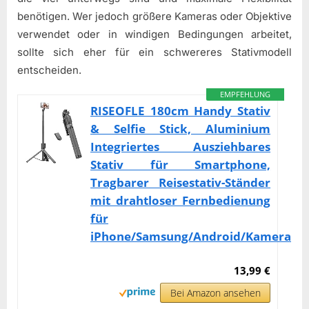
benötigen. Wer jedoch größere Kameras oder Objektive
verwendet oder in windigen Bedingungen arbeitet,
sollte sich eher für ein schwereres Stativmodell
entscheiden.
EMPFEHLUNG
RISEOFLE 180cm Handy Stativ
& Selfie Stick, Aluminium
Integriertes Ausziehbares
Stativ für Smartphone,
Tragbarer Reisestativ-Ständer
mit drahtloser Fernbedienung
für
iPhone/Samsung/Android/Kamera
13,99 €
Bei Amazon ansehen