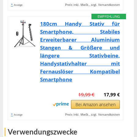
*
Preis inkl. MwSt., zzgl. Versandkosten
Anzeige
EMPFEHLUNG
180cm Handy Stativ für
Smartphone, Stabiles
Erweiterbarer Aluminium
Stangen & Größere und
längere Stativbeine,
Handystativhalter mit
Fernauslöser Kompatibel
Smartphone
19,99 €
17,99 €
Bei Amazon ansehen
*
Preis inkl. MwSt., zzgl. Versandkosten
Anzeige
Verwendungszwecke