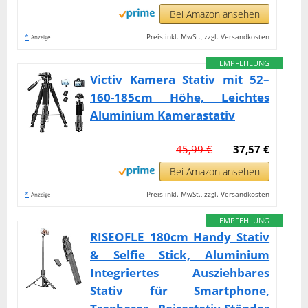
Bei Amazon ansehen
*
Preis inkl. MwSt., zzgl. Versandkosten
Anzeige
EMPFEHLUNG
Victiv Kamera Stativ mit 52–
160-185cm Höhe, Leichtes
Aluminium Kamerastativ
45,99 €
37,57 €
Bei Amazon ansehen
*
Preis inkl. MwSt., zzgl. Versandkosten
Anzeige
EMPFEHLUNG
RISEOFLE 180cm Handy Stativ
& Selfie Stick, Aluminium
Integriertes Ausziehbares
Stativ für Smartphone,