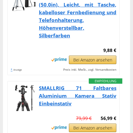
(50,0in), Leicht, mit Tasche,
kabelloser Fernbedienung und
Telefonhalterung,
Höhenverstellbar,
Silberfarben
9,88 €
Bei Amazon ansehen
*
Preis inkl. MwSt., zzgl. Versandkosten
Anzeige
EMPFEHLUNG
SMALLRIG 71 Faltbares
Aluminium Kamera Stativ
Einbeinstativ
79,99 €
56,99 €
Bei Amazon ansehen