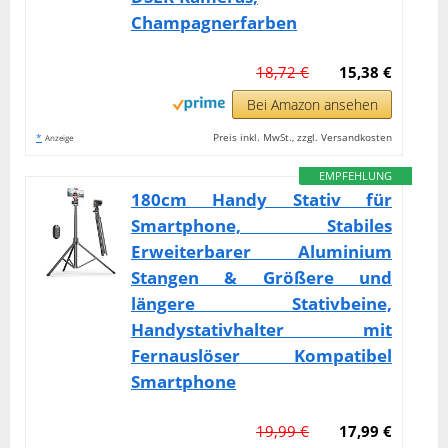
Champagnerfarben
18,72 €
15,38 €
Bei Amazon ansehen
*
Preis inkl. MwSt., zzgl. Versandkosten
Anzeige
EMPFEHLUNG
180cm Handy Stativ für
Smartphone, Stabiles
Erweiterbarer Aluminium
Stangen & Größere und
längere Stativbeine,
Handystativhalter mit
Fernauslöser Kompatibel
Smartphone
19,99 €
17,99 €