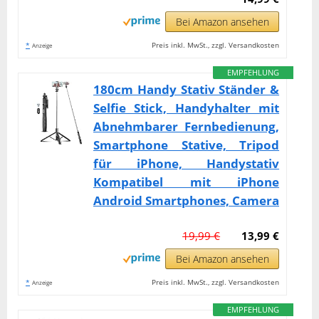
Bei Amazon ansehen
*
Preis inkl. MwSt., zzgl. Versandkosten
Anzeige
EMPFEHLUNG
180cm Handy Stativ Ständer &
Selfie Stick, Handyhalter mit
Abnehmbarer Fernbedienung,
Smartphone Stative, Tripod
für iPhone, Handystativ
Kompatibel mit iPhone
Android Smartphones, Camera
19,99 €
13,99 €
Bei Amazon ansehen
*
Preis inkl. MwSt., zzgl. Versandkosten
Anzeige
EMPFEHLUNG