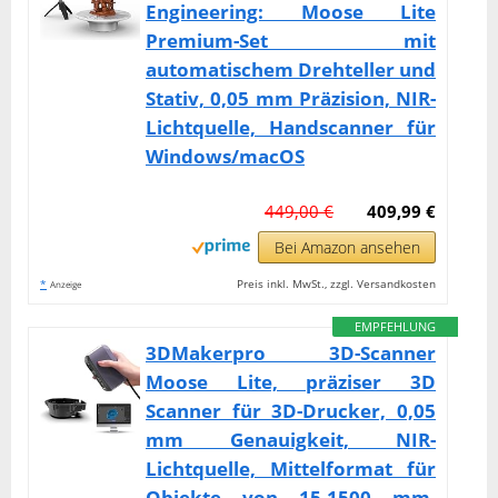
Engineering: Moose Lite
Premium-Set mit
automatischem Drehteller und
Stativ, 0,05 mm Präzision, NIR-
Lichtquelle, Handscanner für
Windows/macOS
449,00 €
409,99 €
Bei Amazon ansehen
*
Preis inkl. MwSt., zzgl. Versandkosten
Anzeige
EMPFEHLUNG
3DMakerpro 3D-Scanner
Moose Lite, präziser 3D
Scanner für 3D-Drucker, 0,05
mm Genauigkeit, NIR-
Lichtquelle, Mittelformat für
Objekte von 15-1500 mm,