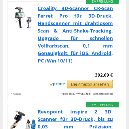
EMPFEHLUNG
Creality 3D-Scanner CR-Scan
Ferret Pro für 3D-Druck,
Handscanner mit drahtlosem
Scan & Anti-Shake-Tracking,
Upgrade für schnellen
Vollfarbscan, 0,1 mm
Genauigkeit, für iOS, Android,
PC (Win 10/11)
392,69 €
Bei Amazon ansehen
*
Preis inkl. MwSt., zzgl. Versandkosten
Anzeige
EMPFEHLUNG
Revopoint Inspire 2 3D-
Scanner für 3D-Druck, bis zu
0,03 mm Präzision,