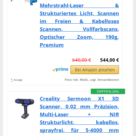
Mehrstrahl-Laser &
Strukturiertes Licht, Scannen
im Freien & Kabelloses
Scannen, Vollfarbscans,
Optischer Zoom, 190g,
Premium
640,00 €
544,00 €
Bei Amazon ansehen
*
Preis inkl. MwSt., zzgl. Versandkosten
Anzeige
EMPFEHLUNG
Creality Sermoon X1 3D
Scanner, 0,02 mm Präzision,
Multi-Laser + NIR
Strukturlicht, kabellos,
sprayfrei, für 5-4000 mm