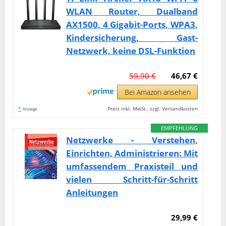
WLAN Router, Dualband
AX1500, 4 Gigabit-Ports, WPA3,
Kindersicherung, Gast-
Netzwerk, keine DSL-Funktion
59,90 €
46,67 €
Bei Amazon ansehen
*
Preis inkl. MwSt., zzgl. Versandkosten
Anzeige
EMPFEHLUNG
Netzwerke - Verstehen,
Einrichten, Administrieren: Mit
umfassendem Praxisteil und
vielen Schritt-für-Schritt
Anleitungen
29,99 €