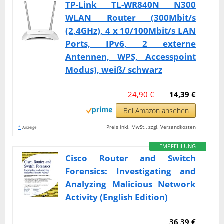
TP-Link TL-WR840N N300
WLAN Router (300Mbit/s
(2,4GHz), 4 x 10/100Mbit/s LAN
Ports, IPv6, 2 externe
Antennen, WPS, Accesspoint
Modus), weiß/ schwarz
24,90 €
14,39 €
Bei Amazon ansehen
*
Preis inkl. MwSt., zzgl. Versandkosten
Anzeige
EMPFEHLUNG
Cisco Router and Switch
Forensics: Investigating and
Analyzing Malicious Network
Activity (English Edition)
36,39 €