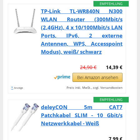
EMPFEHLUNG
TP-Link TL-WR840N N300
WLAN Router (300Mbit/s
(2,4GHz), 4 x 10/100Mbit/s LAN
Ports, IPv6, 2 externe
Antennen, WPS, Accesspoint
Modus), weiß/ schwarz
24,90 €
14,39 €
Bei Amazon ansehen
*
Preis inkl. MwSt., zzgl. Versandkosten
Anzeige
EMPFEHLUNG
deleyCON 5m CAT7
Patchkabel SLIM - 10 Gbit/s
Netzwerkkabel - Weiß
7,99 €