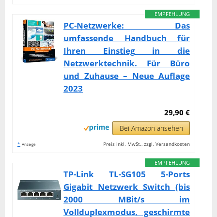
EMPFEHLUNG
PC-Netzwerke: Das
umfassende Handbuch für
Ihren Einstieg in die
Netzwerktechnik. Für Büro
und Zuhause – Neue Auflage
2023
29,90 €
Bei Amazon ansehen
*
Preis inkl. MwSt., zzgl. Versandkosten
Anzeige
EMPFEHLUNG
TP-Link TL-SG105 5-Ports
Gigabit Netzwerk Switch (bis
2000 MBit/s im
Vollduplexmodus, geschirmte