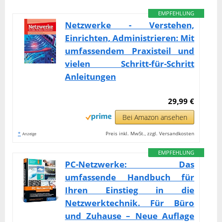
EMPFEHLUNG
Netzwerke - Verstehen,
Einrichten, Administrieren: Mit
umfassendem Praxisteil und
vielen Schritt-für-Schritt
Anleitungen
29,99 €
Bei Amazon ansehen
*
Preis inkl. MwSt., zzgl. Versandkosten
Anzeige
EMPFEHLUNG
PC-Netzwerke: Das
umfassende Handbuch für
Ihren Einstieg in die
Netzwerktechnik. Für Büro
und Zuhause – Neue Auflage