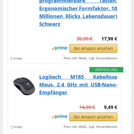
programmierbare Tasten,
Ergonomischer Formfaktor, 10
Millionen Klicks Lebensdauer)
Schwarz
39,99 €
17,90 €
Bei Amazon ansehen
*
Preis inkl. MwSt., zzgl. Versandkosten
Anzeige
EMPFEHLUNG
Logitech M185 Kabellose
Maus, 2,4 GHz mit USB-Nano-
Empfänger
14,99 €
9,49 €
Bei Amazon ansehen
*
Preis inkl. MwSt., zzgl. Versandkosten
Anzeige