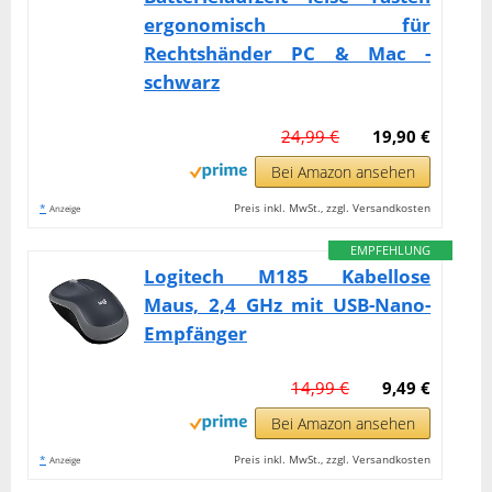
ergonomisch für
Rechtshänder PC & Mac -
schwarz
24,99 €
19,90 €
Bei Amazon ansehen
*
Preis inkl. MwSt., zzgl. Versandkosten
Anzeige
EMPFEHLUNG
Logitech M185 Kabellose
Maus, 2,4 GHz mit USB-Nano-
Empfänger
14,99 €
9,49 €
Bei Amazon ansehen
*
Preis inkl. MwSt., zzgl. Versandkosten
Anzeige