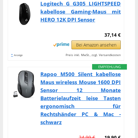
Logitech G G305 LIGHTSPEED
kabellose Gaming-Maus mit
HERO 12K DPI Sensor
37,14 €
Bei Amazon ansehen
*
Preis inkl. MwSt., zzgl. Versandkosten
Anzeige
EMPFEHLUNG
Rapoo M500 Silent kabellose
Maus wireless Mouse 1600 DPI
Sensor 12 Monate
Batterielaufzeit leise Tasten
ergonomisch für
Rechtshänder PC & Mac -
schwarz
24,99 €
19,90 €