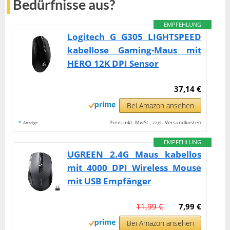
Bedürfnisse aus?
EMPFEHLUNG
Logitech G G305 LIGHTSPEED
kabellose Gaming-Maus mit
HERO 12K DPI Sensor
37,14 €
Bei Amazon ansehen
*
Preis inkl. MwSt., zzgl. Versandkosten
Anzeige
EMPFEHLUNG
UGREEN 2.4G Maus kabellos
mit 4000 DPI Wireless Mouse
mit USB Empfänger
11,99 €
7,99 €
Bei Amazon ansehen