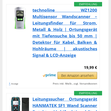
EMPFEHLUNG
technoline WZ1200
Multisensor Wandscanner –
Leitungsfinder für Strom,
Metall & Holz | Ortungsgerät
mit Tiefensuche bis 50 mm |
Detektor für Kabel, Balken &
Hohlräume | akustisches
Signal & LCD-Anzeige
19,99 €
Bei Amazon ansehen
*
Preis inkl. MwSt., zzgl. Versandkosten
Anzeige
EMPFEHLUNG
Leitungssucher Ortungsgerät
HANMATEK SF1 Wand Scanner