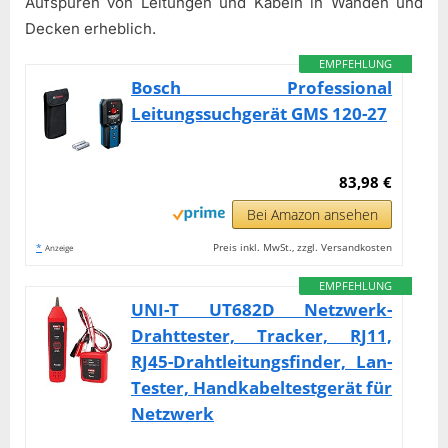
Aufspüren von Leitungen und Kabeln in Wänden und
Decken erheblich.
EMPFEHLUNG
Bosch Professional
Leitungssuchgerät GMS 120-27
83,98 €
Bei Amazon ansehen
*
Preis inkl. MwSt., zzgl. Versandkosten
Anzeige
EMPFEHLUNG
UNI-T UT682D Netzwerk-
Drahttester, Tracker, RJ11,
RJ45-Drahtleitungsfinder, Lan-
Tester, Handkabeltestgerät für
Netzwerk