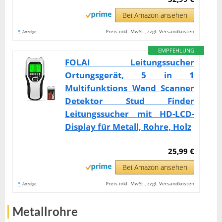
Bei Amazon ansehen
*
Preis inkl. MwSt., zzgl. Versandkosten
Anzeige
EMPFEHLUNG
FOLAI Leitungssucher
Ortungsgerät, 5 in 1
Multifunktions Wand Scanner
Detektor Stud Finder
Leitungssucher mit HD-LCD-
Display für Metall, Rohre, Holz
25,99 €
Bei Amazon ansehen
*
Preis inkl. MwSt., zzgl. Versandkosten
Anzeige
Metallrohre