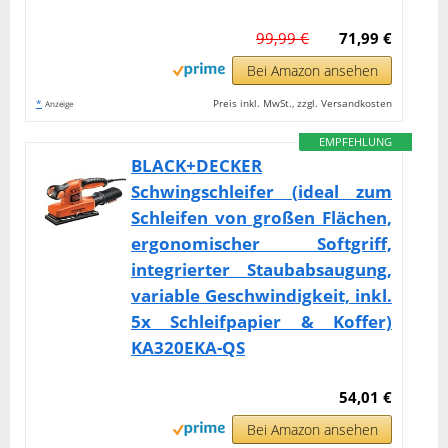
99,99 €
71,99 €
Bei Amazon ansehen
*
Preis inkl. MwSt., zzgl. Versandkosten
Anzeige
EMPFEHLUNG
BLACK+DECKER
Schwingschleifer (ideal zum
Schleifen von großen Flächen,
ergonomischer Softgriff,
integrierter Staubabsaugung,
variable Geschwindigkeit, inkl.
5x Schleifpapier & Koffer)
KA320EKA-QS
54,01 €
Bei Amazon ansehen