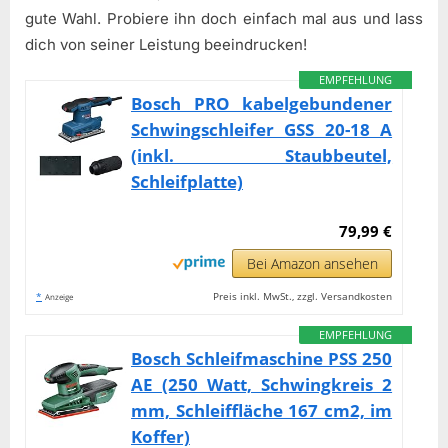
gute Wahl. Probiere ihn doch einfach mal aus und lass
dich von seiner Leistung beeindrucken!
EMPFEHLUNG
Bosch PRO kabelgebundener
Schwingschleifer GSS 20-18 A
(inkl. Staubbeutel,
Schleifplatte)
79,99 €
Bei Amazon ansehen
*
Preis inkl. MwSt., zzgl. Versandkosten
Anzeige
EMPFEHLUNG
Bosch Schleifmaschine PSS 250
AE (250 Watt, Schwingkreis 2
mm, Schleiffläche 167 cm2, im
Koffer)