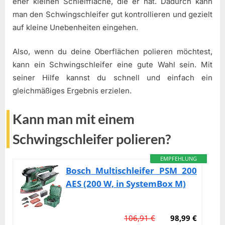
eher kleinen Schleiffläche, die er hat. Dadurch kann
man den Schwingschleifer gut kontrollieren und gezielt
auf kleine Unebenheiten eingehen.
Also, wenn du deine Oberflächen polieren möchtest,
kann ein Schwingschleifer eine gute Wahl sein. Mit
seiner Hilfe kannst du schnell und einfach ein
gleichmäßiges Ergebnis erzielen.
Kann man mit einem
Schwingschleifer polieren?
EMPFEHLUNG
Bosch Multischleifer PSM 200
AES (200 W, in SystemBox M)
106,91 €
98,99 €