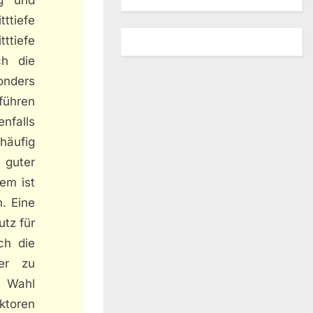
tttiefe
tttiefe
ch die
onders
führen
nfalls
häufig
 guter
dem ist
. Eine
utz für
ch die
er zu
r Wahl
aktoren