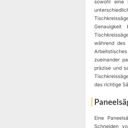
sowohl eine H
unterschiedlic
Tischkreissäg
Genauigkeit
Tischkreissä
während des 
Arbeitstische
zueinander pa
präzise und s
Tischkreissäge
das richtige S
Paneelsä
Eine Paneels
Schneiden vo