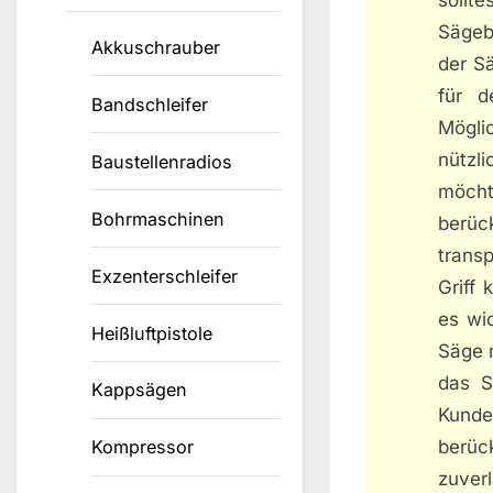
Sägebl
Akkuschrauber
der Sä
für d
Bandschleifer
Mögli
nützl
Baustellenradios
möcht
Bohrmaschinen
berüc
trans
Exzenterschleifer
Griff 
es wi
Heißluftpistole
Säge m
das S
Kappsägen
Kund
berüc
Kompressor
zuverl