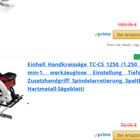
100,95 €
Bei Amazo
Preis inkl. MwSt., zzg
Einhell Handkreissäge TC-CS 1250 (1.250
min-1, werkzeuglose Einstellung Tiefe
Zusatzhandgriff, Spindelarretierung, Spaltke
Hartmetall-Sägeblatt)
70,95 €
Bei Amazo