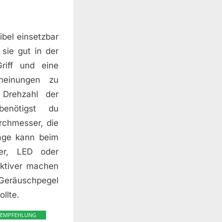
ibel einsetzbar
sie gut in der
riff und eine
cheinungen zu
 Drehzahl der
benötigst du
urchmesser, die
äge kann beim
ser, LED oder
ektiver machen
Geräuschpegel
llte.
EMPFEHLUNG