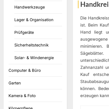
Handkrei
Handwerkzeuge
Die Handkreiss
Lager & Organisation
ist. Beim Kau
Hand liegt u
Prüfgeräte
ausgewogene 
Sicherheitstechnik
minimieren. 
Sägeblätter
Solar- & Windenergie
unterschiedlic
Zahnanzahl u
Computer & Büro
Kauf entsche
Staubabsaugun
Garten
können. Bede
Kamera & Foto
erzeugen kann
Körperpflege