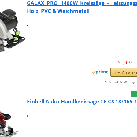
GALAX PRO 1400W Kreissäge – leistungss
Holz, PVC & Weichmetall
51,99 €
Bei Amazo
Preis inkl. MwSt., zzg
Einhell Akku-Handkreissäge TE-CS 18/165-1