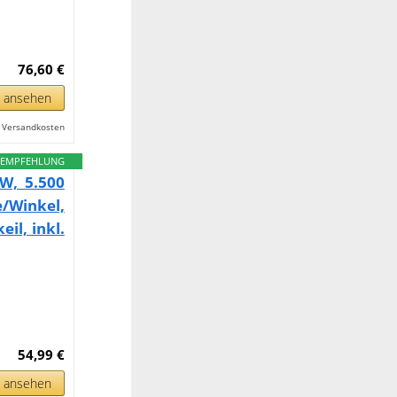
76,60 €
n ansehen
l. Versandkosten
EMPFEHLUNG
 W, 5.500
/Winkel,
il, inkl.
54,99 €
n ansehen