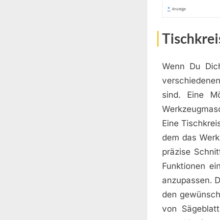
*
Anzeige
Tischkrei
Wenn Du Dich 
verschiedenen
sind. Eine Mö
Werkzeugmasch
Eine Tischkrei
dem das Werkst
präzise Schnit
Funktionen ein
anzupassen. D
den gewünscht
von Sägeblatt