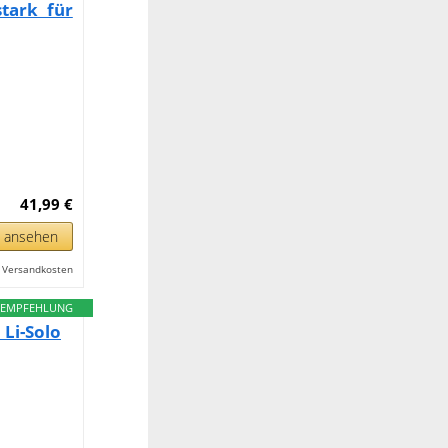
tark für
41,99 €
n ansehen
l. Versandkosten
EMPFEHLUNG
 Li-Solo