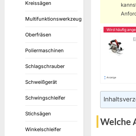
Kreissägen
kannst
Anford
Multifunktionswerkzeug
Oberfräsen
E
Poliermaschinen
Schlagschrauber
*
Anzeige
Schweißgerät
Schwingschleifer
Inhaltsverz
Stichsägen
Welche A
Winkelschleifer