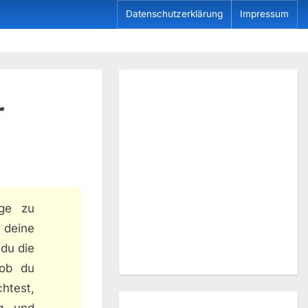
Datenschutzerklärung
Impressum
r
nge zu
r deine
 du die
 ob du
htest,
ng und