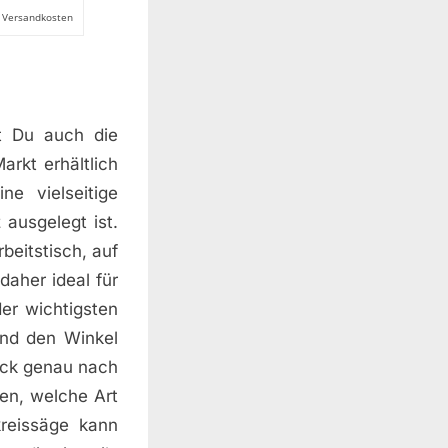
l. Versandkosten
st Du auch die
rkt erhältlich
ne vielseitige
ausgelegt ist.
beitstisch, auf
daher ideal für
der wichtigsten
 und den Winkel
ück genau nach
en, welche Art
kreissäge kann