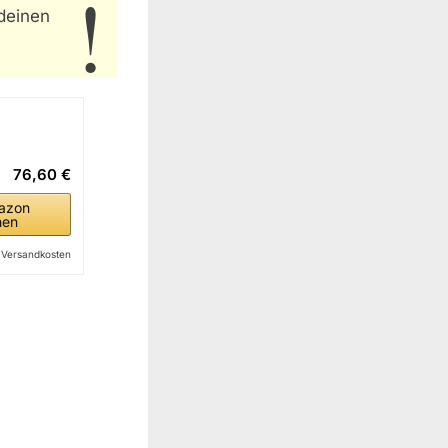
 deinen
76,60 €
azon
hen
l. Versandkosten