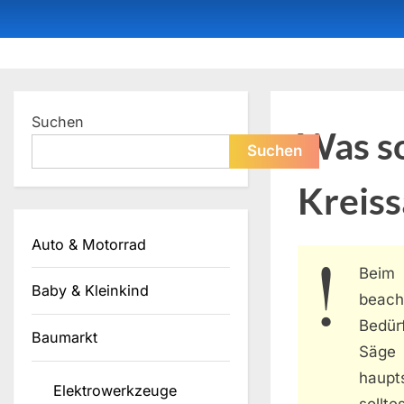
Skip
to
content
Dein ProduktBerater
Suchen
Was so
Suchen
Kreis
Auto & Motorrad
Beim
Baby & Kleinkind
beacht
Bedürf
Baumarkt
Säge 
haupt
Elektrowerkzeuge
sollt