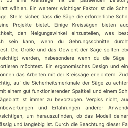
att wählen. Ein weiterer wichtiger Faktor ist die Schni
ge. Stelle sicher, dass die Säge die erforderliche Schni
eine Projekte bietet. Einige Kreissägen bieten au
chkeit, den Neigungswinkel einzustellen, was bes
ich sein kann, wenn du Gehrungsschnitte durch
est. Die Größe und das Gewicht der Säge sollten ebe
ksichtigt werden, insbesondere wenn du die Säge 
portieren möchtest. Ein ergonomisches Design und ein
können das Arbeiten mit der Kreissäge erleichtern. Zu
chtig, auf die Sicherheitsmerkmale der Säge zu achten
it einem gut funktionierenden Spaltkeil und einem Sch
ägeblatt ist immer zu bevorzugen. Vergiss nicht, au
enbewertungen und Erfahrungen anderer Anwend
ksichtigen, um herauszufinden, ob das Modell deine
ässig und langlebig ist. Durch die Beachtung dieser F