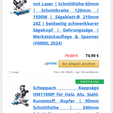
mit Laser | Schnitthöhe 60mm
| Schnittbreite 120mm |
1500W | Sägeblatt-Ø 210mm
24Z | beidseitig schwenkbarer
Sägekopf | Gehrungssäge |
Werkstückauflage & Spanner
(HM80L 2024)
79,00 €
74,90 €
Bei Amazon ansehen
*
Preis inkl. MwSt., zzgl. Versandkosten
Anzeige
EMPFEHLUNG
Scheppach Kappsäge
HM110MP für Holz, Alu, Stahl,
Kunststoff, Kupfer | 90mm
Schnitthöhe | 340mm