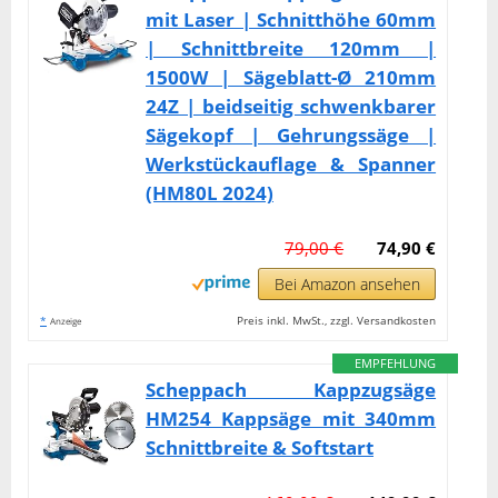
mit Laser | Schnitthöhe 60mm
| Schnittbreite 120mm |
1500W | Sägeblatt-Ø 210mm
24Z | beidseitig schwenkbarer
Sägekopf | Gehrungssäge |
Werkstückauflage & Spanner
(HM80L 2024)
79,00 €
74,90 €
Bei Amazon ansehen
*
Preis inkl. MwSt., zzgl. Versandkosten
Anzeige
EMPFEHLUNG
Scheppach Kappzugsäge
HM254 Kappsäge mit 340mm
Schnittbreite & Softstart