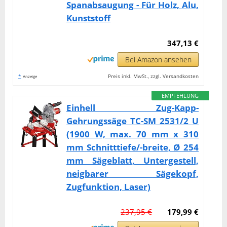
Spanabsaugung - Für Holz, Alu,
Kunststoff
347,13 €
Bei Amazon ansehen
*
Preis inkl. MwSt., zzgl. Versandkosten
Anzeige
EMPFEHLUNG
Einhell Zug-Kapp-
Gehrungssäge TC-SM 2531/2 U
(1900 W, max. 70 mm x 310
mm Schnitttiefe/-breite, Ø 254
mm Sägeblatt, Untergestell,
neigbarer Sägekopf,
Zugfunktion, Laser)
237,95 €
179,99 €