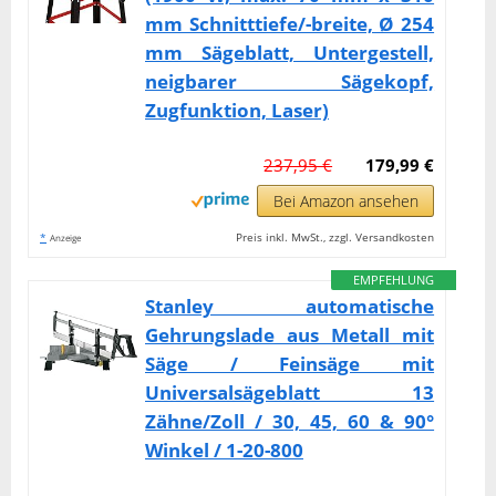
mm Schnitttiefe/-breite, Ø 254
mm Sägeblatt, Untergestell,
neigbarer Sägekopf,
Zugfunktion, Laser)
237,95 €
179,99 €
Bei Amazon ansehen
*
Preis inkl. MwSt., zzgl. Versandkosten
Anzeige
EMPFEHLUNG
Stanley automatische
Gehrungslade aus Metall mit
Säge / Feinsäge mit
Universalsägeblatt 13
Zähne/Zoll / 30, 45, 60 & 90°
Winkel / 1-20-800