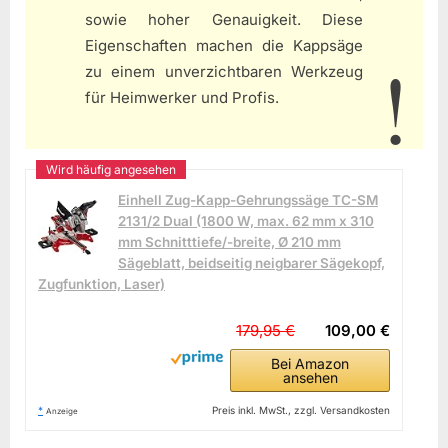
sowie hoher Genauigkeit. Diese
Eigenschaften machen die Kappsäge
zu einem unverzichtbaren Werkzeug
für Heimwerker und Profis.
Einhell Zug-Kapp-Gehrungssäge TC-SM
2131/2 Dual (1800 W, max. 62 mm x 310
mm Schnitttiefe/-breite, Ø 210 mm
Sägeblatt, beidseitig neigbarer Sägekopf,
Zugfunktion, Laser)
179,95 €
109,00 €
Bei Amazon
ansehen
*
Preis inkl. MwSt., zzgl. Versandkosten
Anzeige