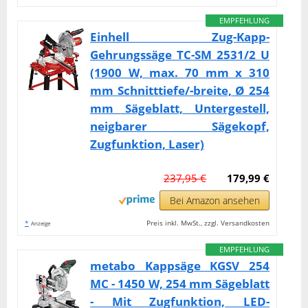
EMPFEHLUNG
Einhell Zug-Kapp-
Gehrungssäge TC-SM 2531/2 U
(1900 W, max. 70 mm x 310
mm Schnitttiefe/-breite, Ø 254
mm Sägeblatt, Untergestell,
neigbarer Sägekopf,
Zugfunktion, Laser)
237,95 €
179,99 €
Bei Amazon ansehen
*
Preis inkl. MwSt., zzgl. Versandkosten
Anzeige
EMPFEHLUNG
metabo Kappsäge KGSV 254
MC - 1450 W, 254 mm Sägeblatt
- Mit Zugfunktion, LED-