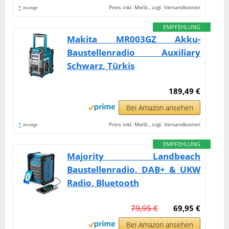
*
Preis inkl. MwSt., zzgl. Versandkosten
Anzeige
EMPFEHLUNG
Makita MR003GZ Akku-
Baustellenradio Auxiliary
Schwarz, Türkis
189,49 €
Bei Amazon ansehen
*
Preis inkl. MwSt., zzgl. Versandkosten
Anzeige
EMPFEHLUNG
Majority Landbeach
Baustellenradio, DAB+ & UKW
Radio, Bluetooth
79,95 €
69,95 €
Bei Amazon ansehen