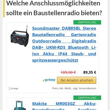
Welche Anschlussmöglichkeiten
sollte ein Baustellenradio bieten?
EMPFEHLUNG
Soundmaster DAB85BL Stereo
Baustellenradio Gartenradio
Outdoorradio Digitalradio
DAB+ UKW-RDS Bluetooth Li-
Ion Akku IP44 Staub- und
spritzwassergeschützt
109,90 €
89,35 €
Bei Amazon ansehen
*
Preis inkl. MwSt., zzgl. Versandkosten
Anzeige
EMPFEHLUNG
Makita MR003GZ Akku-
Baustellenradio Auxiliary