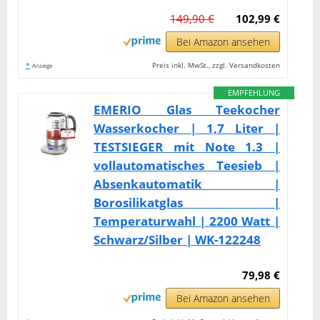
149,90 €
102,99 €
Bei Amazon ansehen
*
Preis inkl. MwSt., zzgl. Versandkosten
Anzeige
EMPFEHLUNG
EMERIO Glas Teekocher
Wasserkocher | 1,7 Liter |
TESTSIEGER mit Note 1.3 |
vollautomatisches Teesieb |
Absenkautomatik |
Borosilikatglas |
Temperaturwahl | 2200 Watt |
Schwarz/Silber | WK-122248
79,98 €
Bei Amazon ansehen