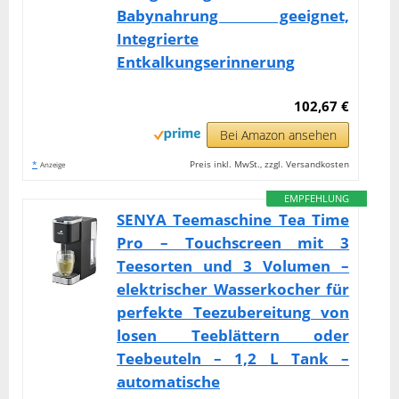
Babynahrung geeignet,
Integrierte
Entkalkungserinnerung
102,67 €
Bei Amazon ansehen
*
Preis inkl. MwSt., zzgl. Versandkosten
Anzeige
EMPFEHLUNG
SENYA Teemaschine Tea Time
Pro – Touchscreen mit 3
Teesorten und 3 Volumen –
elektrischer Wasserkocher für
perfekte Teezubereitung von
losen Teeblättern oder
Teebeuteln – 1,2 L Tank –
automatische