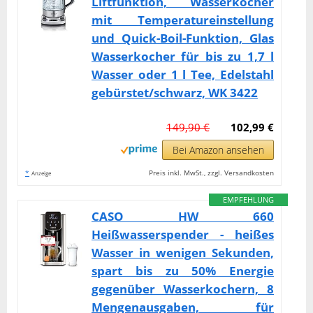
Liftfunktion, Wasserkocher
mit Temperatureinstellung
und Quick-Boil-Funktion, Glas
Wasserkocher für bis zu 1,7 l
Wasser oder 1 l Tee, Edelstahl
gebürstet/schwarz, WK 3422
149,90 €
102,99 €
Bei Amazon ansehen
*
Preis inkl. MwSt., zzgl. Versandkosten
Anzeige
EMPFEHLUNG
CASO HW 660
Heißwasserspender - heißes
Wasser in wenigen Sekunden,
spart bis zu 50% Energie
gegenüber Wasserkochern, 8
Mengenausgaben, für