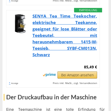
*
Preis inkl. MwSt., zzgl. Versandkosten
Anzeige
EMPFEHLUNG
SENYA Tea Time Teekocher,
elektrische Teekanne,
geeignet für lose Blätter oder
Teebeutel, mit
herausnehmbarem 1415-W-
Teesieb, SYBF-CM013N,
Schwarz
85,49 €
Bei Amazon ansehen
*
Preis inkl. MwSt., zzgl. Versandkosten
Anzeige
Der Druckaufbau in der Maschine
Eine Teemaschine ist eine tolle Erfindung für