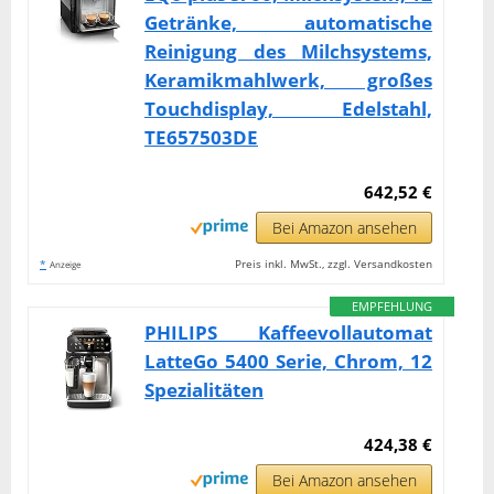
Getränke, automatische
Reinigung des Milchsystems,
Keramikmahlwerk, großes
Touchdisplay, Edelstahl,
TE657503DE
642,52 €
Bei Amazon ansehen
*
Preis inkl. MwSt., zzgl. Versandkosten
Anzeige
EMPFEHLUNG
PHILIPS Kaffeevollautomat
LatteGo 5400 Serie, Chrom, 12
Spezialitäten
424,38 €
Bei Amazon ansehen