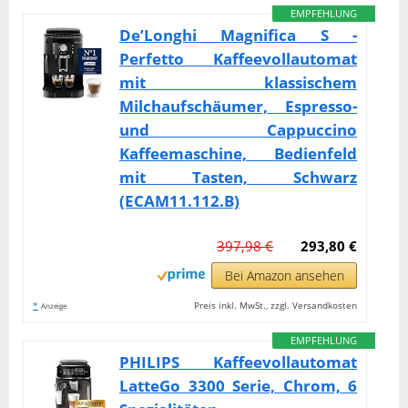
EMPFEHLUNG
De’Longhi Magnifica S -
Perfetto Kaffeevollautomat
mit klassischem
Milchaufschäumer, Espresso-
und Cappuccino
Kaffeemaschine, Bedienfeld
mit Tasten, Schwarz
(ECAM11.112.B)
397,98 €
293,80 €
Bei Amazon ansehen
*
Preis inkl. MwSt., zzgl. Versandkosten
Anzeige
EMPFEHLUNG
PHILIPS Kaffeevollautomat
LatteGo 3300 Serie, Chrom, 6