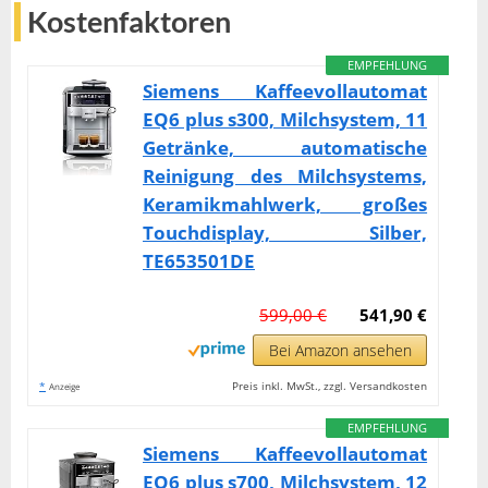
Kostenfaktoren
EMPFEHLUNG
Siemens Kaffeevollautomat
EQ6 plus s300, Milchsystem, 11
Getränke, automatische
Reinigung des Milchsystems,
Keramikmahlwerk, großes
Touchdisplay, Silber,
TE653501DE
599,00 €
541,90 €
Bei Amazon ansehen
*
Preis inkl. MwSt., zzgl. Versandkosten
Anzeige
EMPFEHLUNG
Siemens Kaffeevollautomat
EQ6 plus s700, Milchsystem, 12