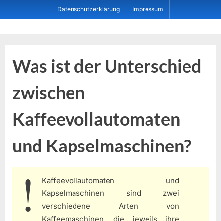
Skip
Datenschutzerklärung
Impressum
to
content
Dein ProduktBerater
Was ist der Unterschied
zwischen
Kaffeevollautomaten
und Kapselmaschinen?
Kaffeevollautomaten und
Kapselmaschinen sind zwei
verschiedene Arten von
Kaffeemaschinen, die jeweils ihre