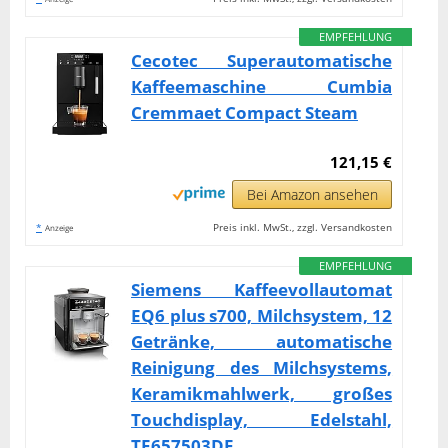
EMPFEHLUNG
Cecotec Superautomatische
Kaffeemaschine Cumbia
Cremmaet Compact Steam
121,15 €
Bei Amazon ansehen
*
Preis inkl. MwSt., zzgl. Versandkosten
Anzeige
EMPFEHLUNG
Siemens Kaffeevollautomat
EQ6 plus s700, Milchsystem, 12
Getränke, automatische
Reinigung des Milchsystems,
Keramikmahlwerk, großes
Touchdisplay, Edelstahl,
TE657503DE